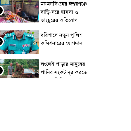
ময়মনসিংহের ঈশ্বরগঞ্জে
২
বাড়ি-ঘরে হামলা ও
ভাংচুরের অভিযোগ
বরিশালে নতুন পুলিশ
৩
কমিশনারের যোগদান
লংলেই পাড়ার মানুষের
৪
পানির সংকট দূর করতে
সেনাবাহিনীর নতুন উদ্যোগ
ঝালকাঠি সদর পৌরসভার
৫
সমস্যা ও সম্ভাবনা বিষয়ক
নাগরিক সংলাপ অনুষ্ঠিত
মোবাইল নয়, হাতে খুন্তি-