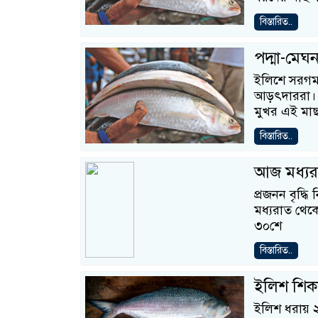
বিস্তারিত..
পদ্মা-মেঘন
ইলিশে সরগম হ
আড়ৎদাররা। ন
মুখর এই মা
বিস্তারিত..
আজ মধ্যরা
প্রজনন বৃদ্ধ
মধ্যরাত থেক
৩০শে
বিস্তারিত..
ইলিশ শিকা
ইলিশ ধরায় ২২