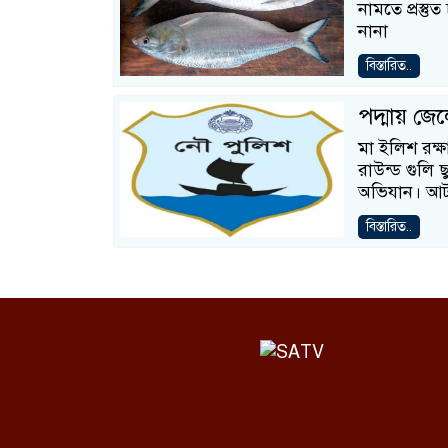
নামতে প্রস্
নানা
বিস্তারিত..
পদ্মায় জে
মা ইলিশ রক্ষ
রাউন্ড গুলি
অভিযান। আ
বিস্তারিত..