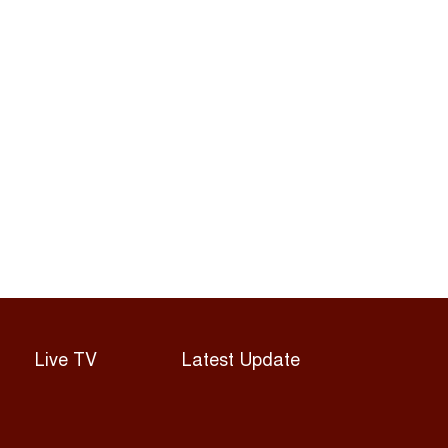
৬
কোদাল; মহিষমারা
কলেজের শিক্ষার্থীদের সবুজ
প্লব
উন্নত দেশগুলোতে এআইয়ে
৭
চাকরি হারানোর ঝুঁকি তিন
গুণ বেশি: বিশ্বব্যাংক
শেয়ারবাজার কারসাজি:
৮
সাকিবসহ ১৫ জনের বিরুদ্ধে
শিগগির চার্জশিট
বাংলাদেশি কৃষি শ্রমিক নেবে
৯
Live TV
Latest Update
ওমান, ভিসা আবেদন শুরু
দুর্নীতি তদন্ত: চার সিটি