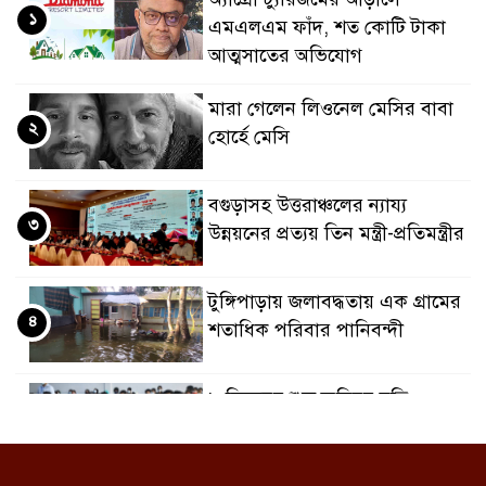
১
এমএলএম ফাঁদ, শত কোটি টাকা
আত্মসাতের অভিযোগ
মারা গেলেন লিওনেল মেসির বাবা
২
হোর্হে মেসি
বগুড়াসহ উত্তরাঞ্চলের ন্যায্য
৩
উন্নয়নের প্রত্যয় তিন মন্ত্রী-প্রতিমন্ত্রীর
টুঙ্গিপাড়ায় জলাবদ্ধতায় এক গ্রামের
৪
শতাধিক পরিবার পানিবন্দী
৮ ডিসেম্বর শুরু জুনিয়র বৃত্তি
৫
পরীক্ষা, বদলেছে সূচি