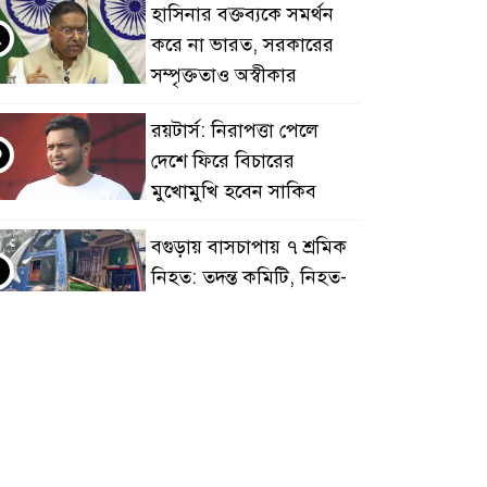
হাসিনার বক্তব্যকে সমর্থন
২
করে না ভারত, সরকারের
সম্পৃক্ততাও অস্বীকার
রয়টার্স: নিরাপত্তা পেলে
৩
দেশে ফিরে বিচারের
মুখোমুখি হবেন সাকিব
বগুড়ায় বাসচাপায় ৭ শ্রমিক
৪
নিহত: তদন্ত কমিটি, নিহত-
আহতদের অনুদান
জুলাইয়ের চেতনা বাস্তবায়নে
৫
সরকারের গড়িমসির
অভিযোগ নাহিদ ইসলামের
এবার ওটিটি প্ল্যাটফর্ম