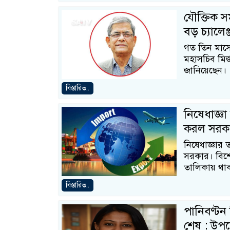
যৌক্তিক সম
বড় চ্যালেঞ
গত তিন মাসে 
মহাসচিব মির
জানিয়েছেন।
বিস্তারিত..
নিষেধাজ্ঞ
করল সরক
নিষেধাজ্ঞার 
সরকার। বিশেষ
তালিকায় থা
বিস্তারিত..
পানিবণ্টন 
শেষ : উপদে