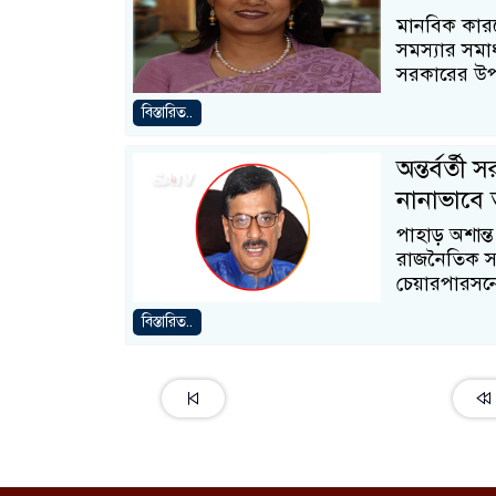
মানবিক কারণ
সমস্যার সমাধা
সরকারের উপদে
বিস্তারিত..
অন্তর্বর্ত
নানাভাবে 
পাহাড় অশান্ত
রাজনৈতিক সংক
চেয়ারপারসনে
বিস্তারিত..