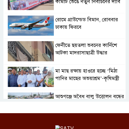
কমিটি ভেঙে নতুন নির্বাচনের দাবি
রোমে গ্রাউন্ডেড বিমান, রোববার
ঢাকায় ফিরবে
ফেনীতে ছয়তলা ভবনের কার্নিশে
আটকা মাদরাসাছাত্রী উদ্ধার
মা মাছ রক্ষায় হাওরে হচ্ছে ‘মিঠা
পানির মাছের অভয়াশ্রম’-কৃষিমন্ত্রী
আশুগঞ্জে অবৈধ বালু উত্তোলন বন্ধের
দাবিতে মহাসড়ক অবরোধ
প্রযুক্তি ব্যবহার নয়, নতুন প্রযুক্তি