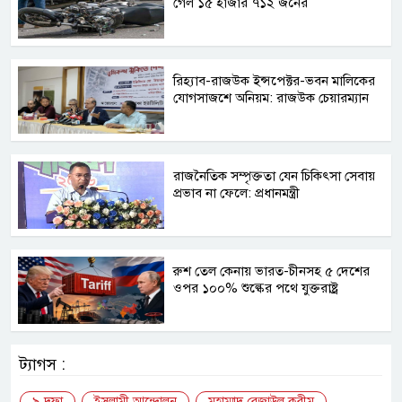
গেল ১৫ হাজার ৭১২ জনের
রিহ্যাব-রাজউক ইন্সপেক্টর-ভবন মালিকের
যোগসাজশে অনিয়ম: রাজউক চেয়ারম্যান
রাজনৈতিক সম্পৃক্ততা যেন চিকিৎসা সেবায়
প্রভাব না ফেলে: প্রধানমন্ত্রী
রুশ তেল কেনায় ভারত-চীনসহ ৫ দেশের
ওপর ১০০% শুল্কের পথে যুক্তরাষ্ট্র
ট্যাগস :
৯ দফা
ইসলামী আন্দোলন
মুহাম্মাদ রেজাউল করীম