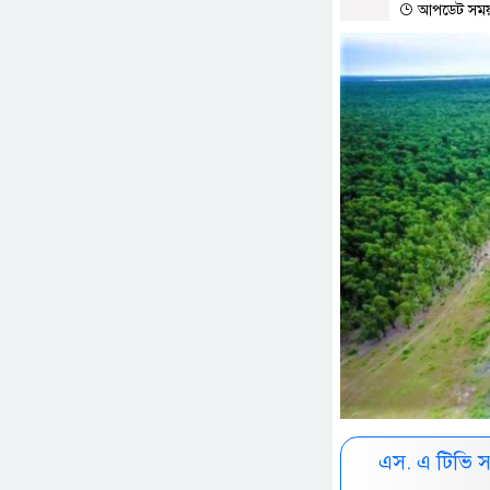
আপডেট সময় :
এস. এ টিভি 