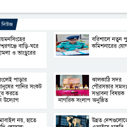
ো নিউজ
ময়মনসিংহের
বরিশালে নতুন প
শ্বরগঞ্জে বাড়ি-ঘরে
কমিশনারের যো
ামলা ও ভাংচুরের
লংলেই পাড়ার
ঝালকাঠি সদর
ানুষের পানির সংকট
পৌরসভার সমস্য
দূর করতে
সম্ভাবনা বিষয়ক
ন উদ্যোগ
নাগরিক সংলাপ অনুষ্ঠিত
মোবাইল নয়, হাতে
উন্নত দেশগুলোত