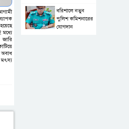
বরিশালে নতুন
 আগামী
পুলিশ কমিশনারের
 ব্যাপক
 হয়েছে
যোগদান
 মধ্যে
া জারি
লংলেই পাড়ার
কাটিয়ে
মানুষের পানির
া অবাধ
সংকট দূর করতে
 মৎস্য
সেনাবাহিনীর নতুন উদ্যোগ
ঝালকাঠি সদর
পৌরসভার সমস্যা
ও সম্ভাবনা বিষয়ক
নাগরিক সংলাপ অনুষ্ঠিত
মোবাইল নয়, হাতে