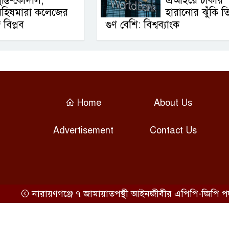
ুন্তি-কোদাল;
এআইয়ে চাকরি
মহিষমারা কলেজের
হারানোর ঝুঁকি ত
 বিপ্লব
গুণ বেশি: বিশ্বব্যাংক
Home
About Us
Advertisement
Contact Us
নারায়ণগঞ্জে ৭ জামায়াতপন্থী আইনজীবীর এপিপি-জিপি পদ থেক