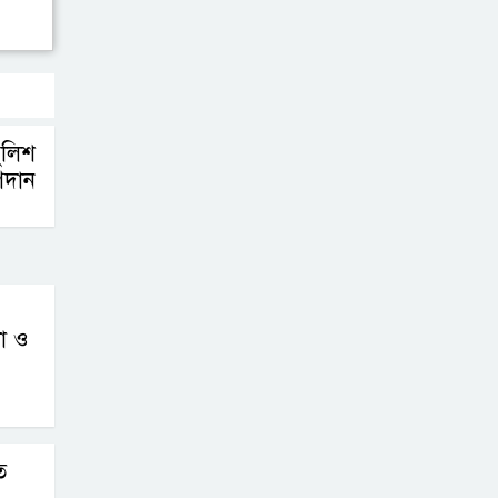
ভিসা আবেদন শুরু
দুর্নীতি তদন্ত: চার
সিটি প্রকৌশলীর
দেশত্যাগ ঠেকাতে
ুলিশ
ইমিগ্রেশনকে নির্দেশ
গদান
া ও
ে