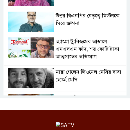
উত্তর বিএনপির নেতৃত্বে মিল্টনকে
ঘিরে জল্পনা
অ্যাগ্রো ট্যুরিজমের আড়ালে
এমএলএম ফাঁদ, শত কোটি টাকা
আত্মসাতের অভিযোগ
মারা গেলেন লিওনেল মেসির বাবা
হোর্হে মেসি
বগুড়াসহ উত্তরাঞ্চলের ন্যায্য
উন্নয়নের প্রত্যয় তিন মন্ত্রী-প্রতিমন্ত্রীর
টুঙ্গিপাড়ায় জলাবদ্ধতায় এক গ্রামের