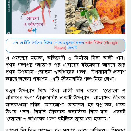
এস. এ টিভি সর্বশেষ নিউজ পেতে অনুসরণ করুন
গুগল নিউজ (Google
News)
ফিডটি
এ
প্রজন্মের
মডেল
,
অভিনেত্রী
ও
নির্মাতা
সিবা
আলী
খান।
প্রথম
গল্পগ্রন্থ
‘
আত্মা
’
র
পর
এবারের
বইমেলায়
আসছে
তার
প্রথম
উপন্যাস
‘
জোছনা
ও
আঁধারের
গল্প
’
।
উপন্যাসটি
প্রকাশ
করছে
অন্বেষা
প্রকাশন।
এটি
জীবনঘনিষ্ট
গল্প
নিয়ে
লেখা।
নতুন
উপন্যাস
নিয়ে
সিবা
আলী
খান
বলেন
, ‘
জোছনা
ও
আঁধারের
গল্প
’
জীবনঘনিষ্ঠ
একটি
উপন্যাস।
আমাদের
জীবনে
অনেকগুলো
চরিত্র।
আছে
আশা
,
আকাঙ্ক্ষা
,
হয়
স্বপ্ন
ভঙ্গ
,
থাকে
উত্থান
পতন।
নিয়তি
জীবনকে
অন্যদিকে
নিয়ে
যায়।
এসবই
‘
জোছনা
ও
আঁধারের
গল্প
’
বইটিতে
তুলে
ধরা
হয়েছে।
’
র‍্যাম্পে
নিয়মিত
কাজের
পর
সুযোগ
আসে
অভিনয়ে।
সিনেমা