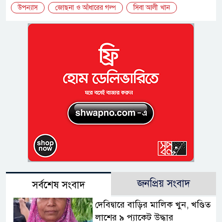
উপন্যাস
জোছনা ও আঁধারের গল্প
সিবা আলী খান
জনপ্রিয় সংবাদ
সর্বশেষ সংবাদ
দেবিদ্বারে বাড়ির মালিক খুন, খণ্ডিত
লাশের ৯ প্যাকেট উদ্ধার