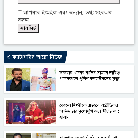
আপনার ইমেইল এবং অন্যান্য তথ্য সংরক্ষন
করুন
এ ক্যাটাগরির আরো নিউজ
সালমান খানের বাড়ির সামনে দায়িত্ব
পালনকালে পুলিশ কনস্টেবলের মৃত্যু
কোনো শিল্পীকে এভাবে অপ্রীতিকর
অভিজ্ঞতার মুখোমুখি করা উচিত নয়:
হাসান
হাসপাতালে ভর্তি মিঠুন চক্রবর্তী, কী