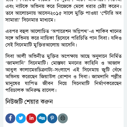
এবং
নাটকে
অভিনয়
করে
নিজেকে
মেলে
ধরার
চেষ্টা
করেন।
তবে
আলোচনায়
আসেন
২০১৫
সালে
মুক্তি
পাওয়া
‘
স্টোরি
অব
সামারা
’
সিনেমার
মাধ্যমে।
এরপর
বহুল
আলোচিত
‘
অপারেশন
অগ্নিপথ
’-
এ
শাকিব
খানের
সঙ্গে
অভিনয়
করে
নায়িকা
হিসেবে
পরিচিতি
পান
সিবা।
যদিও
সেই
সিনেমাটি
মুক্তির
আলোয়
আসেনি।
সিবা
আলী
অভিনীত
মুক্তির
অপেক্ষায়
আছে
অনুদানে
নির্মিত
‘
জামদানি
’
সিনেমাটি।
মোস্তফা
মননের
কাহিনি
ও
আজাদ
আবুল
কালামের
চিত্রনাট্য
–
সংলাপে
এই
সিনেমায়
জুটি
বেঁধে
অভিনয়
করেছেন
জিয়াউল
রোশান
ও
সিবা।
জামদানি
পল্লীর
মানুষের
যাপিত
জীবন
নিয়ে
সিনেমাটি
নির্মাণ
করেছেন
পরিচালক
অনিরুদ্ধ
রাসেল।
নিউজটি শেয়ার করুন