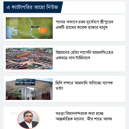
এ ক্যাটাগরির আরো নিউজ
পথের অভাবে চরম দুর্ভোগে শ্রীপুরের
একটি গ্রামের কয়েক হাজার মানুষ
উন্নয়নের ছোঁয়া লাগেনি ময়মনসিংহের
একমাত্র বাস টার্মিনালে
হিলি বন্দরে আমদানি বাণিজ্যে ব্যাপক
ভাটা
বগুড়া বিমানবন্দরকে করা হচ্ছে
আন্তর্জাতিক মানের : মীর শাহে আলম