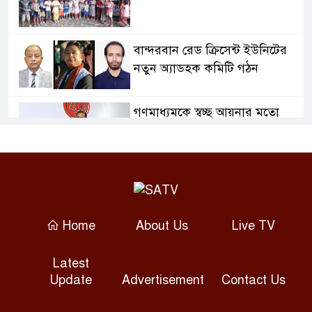
বান্দরবান রেড ক্রিসেন্ট ইউনিটের
নতুন অ্যাডহক কমিটি গঠন
গণমাধ্যমকে স্বচ্ছ আয়নার মতো
দায়িত্বশীল হওয়ার আহ্বান তথ্যমন্ত্রীর
আন্তর্জাতিক আদিবাসী দিবসে
সাতক্ষীরায় স্মারকলিপি, আলোচনা
ও সাংস্কৃতিক অনুষ্ঠান
Home
About Us
Live TV
সোনারগাঁয়ে অটোরিকশাচালক হত্যা,
Latest
গ্রেপ্তার ২
Update
Advertisement
Contact Us
কাঠমান্ডুতে আন্তর্জাতিক মাতৃভাষা