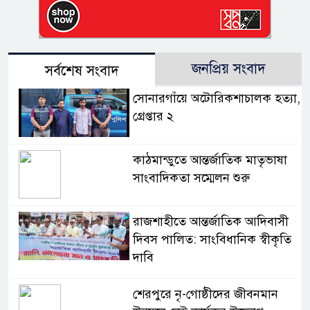
জনপ্রিয় সংবাদ
সর্বশেষ সংবাদ
সোনারগাঁয়ে অটোরিকশাচালক হত্যা,
গ্রেপ্তার ২
কাঠমান্ডুতে আন্তর্জাতিক মাতৃভাষা
সাংবাদিকতা সম্মেলন শুরু
রাজশাহীতে আন্তর্জাতিক আদিবাসী
দিবস পালিত: সাংবিধানিক স্বীকৃতি
দাবি
শেরপুরে নৃ-গোষ্ঠীদের জীবনমান