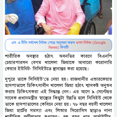
এস. এ টিভি সর্বশেষ নিউজ পেতে অনুসরণ করুন
গুগল নিউজ (Google
News)
ফিডটি
শারীরিক অবস্থার হঠাৎ অবনতির কারণে বিএনপি
চেয়ারপারসন বেগম খালেদা জিয়াকে আবারো করোনারি
কেয়ার ইউনিট- সিসিইউতে স্থানান্তর করা হয়েছে।
দুপুরে তাকে সিসিইউ’তে নেয়া হয়। রাজধানীর এভারকেয়ার
হাসপাতালে চিকিৎসাধীন খালেদা জিয়া হঠাৎ শ্বাসকষ্ট অনুভব
করায় চিকিৎসকরা এই সিদ্ধান্ত নেন। এর আগে ৯ সেপ্টেম্বর
সাবেক প্রধানমন্ত্রীর স্বাস্থ্যের কিছুটা উন্নতি হলে সিসিইউ থেকে
তাকে হাসপাতালের কেবিনে নেয়া হয়। ৭৮ বছর বয়সী খালেদা
জিয়া হার্টের সমস্যা এবং লিভার সিরোসিস ছাড়াও নানা
শারীরিক জটিলতায় ভুগছেন। বহু বছর ধরে আর্থ্রাইটিস,