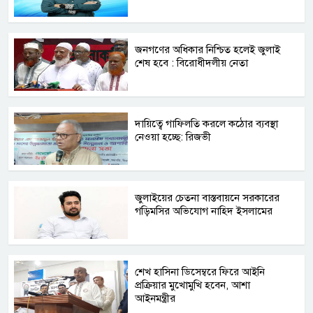
জনগণের অধিকার নিশ্চিত হলেই জুলাই
শেষ হবে : বিরোধীদলীয় নেতা
দায়িত্বে গাফিলতি করলে কঠোর ব্যবস্থা
নেওয়া হচ্ছে: রিজভী
জুলাইয়ের চেতনা বাস্তবায়নে সরকারের
গড়িমসির অভিযোগ নাহিদ ইসলামের
শেখ হাসিনা ডিসেম্বরে ফিরে আইনি
প্রক্রিয়ার মুখোমুখি হবেন, আশা
আইনমন্ত্রীর