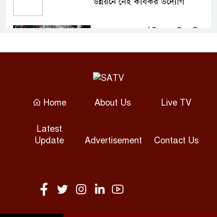
উন্নয়নে নেই কার্যকর উদ্যোগ
বান্দরবানে আন্তর্জাতিক আদিবাসী
দিবস উদযাপন
অসুস্থ রাবি শিক্ষার্থীকে এয়ার
অ্যাম্বুল্যান্সে ঢাকায় পাঠানো
Home
About Us
Live TV
ফ্যাসিষ্ট সরকার দেশের স্বাস্থ্য খাতে
Latest
লুটপাট করে গেছে : স্বাস্থ্য মন্ত্রী
Update
Advertisement
Contact Us
ঢাকা-চট্টগ্রাম মহাসড়কের কুমিল্লায়
বড় বড় গর্ত যান চলাচলে ঝুঁকি
রাবিতে এআই নেভিগেটর সনদ
প্রদান, এআই কর্মশালা ও এআই