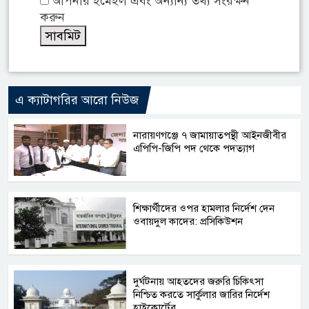
আপনার ইমেইল এবং অন্যান্য তথ্য সংরক্ষন
করুন
এ ক্যাটাগরির আরো নিউজ
নারায়ণগঞ্জে ৭ জামায়াতপন্থী আইনজীবীর
এপিপি-জিপি পদ থেকে পদত্যাগ
শিক্ষার্থীদের ওপর হামলার নির্দেশ দেন
ওবায়দুল কাদের: প্রসিকিউশন
দুর্ঘটনায় আহতদের জরুরি চিকিৎসা
নিশ্চিত করতে সার্কুলার জারির নির্দেশ
হাইকোর্টের