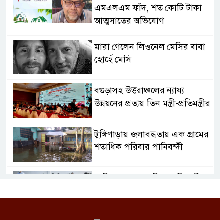
এমএলএম ফাঁদ, শত কোটি টাকা
আত্মসাতের অভিযোগ
মারা গেলেন লিওনেল মেসির বাবা
হোর্হে মেসি
বগুড়াসহ উত্তরাঞ্চলের ন্যায্য
উন্নয়নের প্রত্যয় তিন মন্ত্রী-প্রতিমন্ত্রীর
টুঙ্গিপাড়ায় জলাবদ্ধতায় এক গ্রামের
শতাধিক পরিবার পানিবন্দী
৮ ডিসেম্বর শুরু জুনিয়র বৃত্তি পরীক্ষা,
বদলেছে সূচি