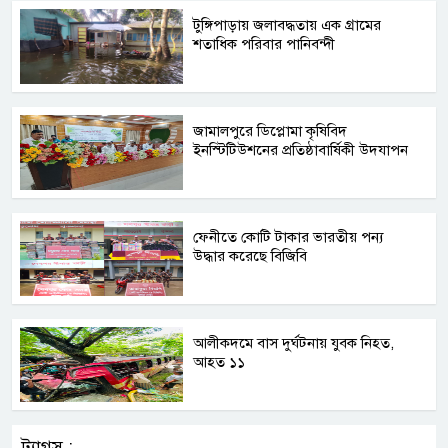
টুঙ্গিপাড়ায় জলাবদ্ধতায় এক গ্রামের
শতাধিক পরিবার পানিবন্দী
জামালপুরে ডিপ্লোমা কৃষিবিদ
ইনস্টিটিউশনের প্রতিষ্ঠাবার্ষিকী উদযাপন
ফেনীতে কোটি টাকার ভারতীয় পন্য
উদ্ধার করেছে বিজিবি
আলীকদমে বাস দুর্ঘটনায় যুবক নিহত,
আহত ১১
ট্যাগস :