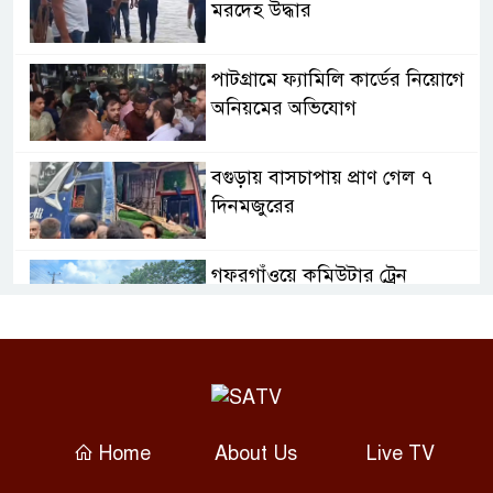
মরদেহ উদ্ধার
পাটগ্রামে ফ্যামিলি কার্ডের নিয়োগে
অনিয়মের অভিযোগ
বগুড়ায় বাসচাপায় প্রাণ গেল ৭
দিনমজুরের
গফরগাঁওয়ে কমিউটার ট্রেন
লাইনচ্যুত, ঢাকা-ময়মনসিংহ রুটে
ট্রেন চলাচল বন্ধ
প্রতিদিন জেগে ওঠে কুমিল্লার
‘সুপ্রভাত মঞ্চ’
Home
About Us
Live TV
দাউদকান্দিতে বাঁশের খুঁটিতে ভর