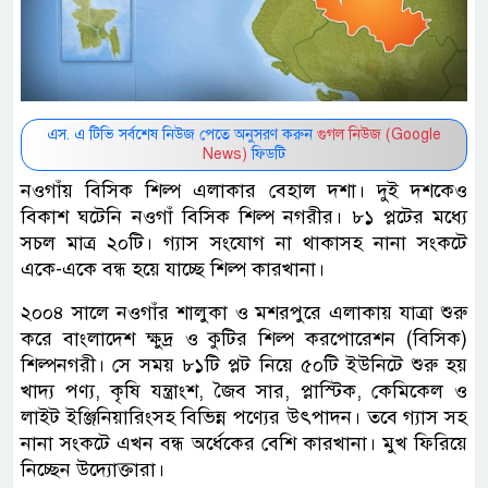
এস. এ টিভি সর্বশেষ নিউজ পেতে অনুসরণ করুন
গুগল নিউজ (Google
News)
ফিডটি
নওগাঁয় বিসিক শিল্প এলাকার বেহাল দশা। দুই দশকেও
বিকাশ ঘটেনি নওগাঁ বিসিক শিল্প নগরীর। ৮১ প্লটের মধ্যে
সচল মাত্র ২০টি। গ্যাস সংযোগ না থাকাসহ নানা সংকটে
একে-একে বন্ধ হয়ে যাচ্ছে শিল্প কারখানা।
২০০৪ সালে নওগাঁর শালুকা ও মশরপুরে এলাকায় যাত্রা শুরু
করে বাংলাদেশ ক্ষুদ্র ও কুটির শিল্প করপোরেশন (বিসিক)
শিল্পনগরী। সে সময় ৮১টি প্লট নিয়ে ৫০টি ইউনিটে শুরু হয়
খাদ্য পণ্য, কৃষি যন্ত্রাংশ, জৈব সার, প্লাস্টিক, কেমিকেল ও
লাইট ইঞ্জিনিয়ারিংসহ বিভিন্ন পণ্যের উৎপাদন। তবে গ্যাস সহ
নানা সংকটে এখন বন্ধ অর্ধেকের বেশি কারখানা। মুখ ফিরিয়ে
নিচ্ছেন উদ্যোক্তারা।