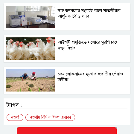
দক্ষ জনবলের সংকটে অচল সাতক্ষীরার
আধুনিক চিংড়ি ল্যাব
আইওটি প্রযুক্তিতে যশোরে মুরগি চাষে
নতুন বিপ্লব
চরম লোকসানের মুখে রাজবাড়ীর পেঁয়াজ
চাষীরা
ট্যাগস :
নওগাঁ
নওগাঁয় বিসিক শিল্প এলাকা