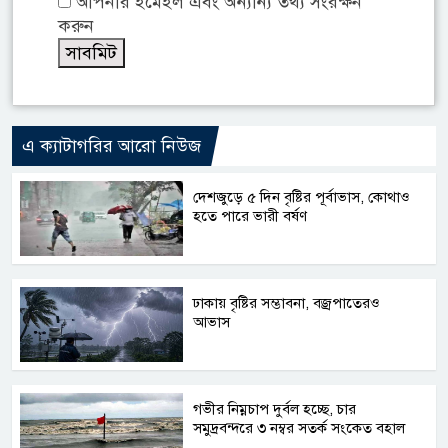
আপনার ইমেইল এবং অন্যান্য তথ্য সংরক্ষন
করুন
এ ক্যাটাগরির আরো নিউজ
দেশজুড়ে ৫ দিন বৃষ্টির পূর্বাভাস, কোথাও
হতে পারে ভারী বর্ষণ
ঢাকায় বৃষ্টির সম্ভাবনা, বজ্রপাতেরও
আভাস
গভীর নিম্নচাপ দুর্বল হচ্ছে, চার
সমুদ্রবন্দরে ৩ নম্বর সতর্ক সংকেত বহাল