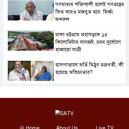
গণমাধ্যম শক্তিশালী হলেই গণতন্ত্রের
ভিত আরও মজবুত হবে: মির্জা
ফখরুল
ঢাকা-চট্টগ্রাম মহাসড়কে ১৫
কিলোমিটার যানজট, চরম দুর্ভোগে
হাজারো যাত্রী
হাসপাতালে ভর্তি মিঠুন চক্রবর্তী, কী
হয়েছে অভিনেতার?
ফটো সাংবাদিককে হত্যার হুমকির
অভিযোগ, কেরানীগঞ্জ থানায় জিডি
থাইল্যান্ডের স্কুলে শিক্ষার্থী
বন্দুকধারীর গুলিতে শিক্ষকসহ
Home
About Us
Live TV