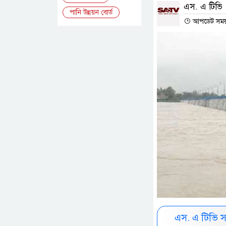
এস. এ টিভি
পানি উন্নয়ন বোর্ড
আপডেট সময় :
এস. এ টিভি 