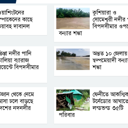
ওয়াশিংটনের
কুশিয়ারা ও
্পোকেনের কাছে
সোমেশ্বরী নদীর 
ভয়াবহ দাবানল
বিপদসীমার ওপর
বন্যার শঙ্কা
িস্তা নদীর পানি
অন্তত ১০ জেলায়
ালিয়া ব্যারাজ
স্বল্পমেয়াদী বন্য
য়েন্টে বিপদসীমার
শঙ্কা
উজান থেকে নেমে
ফেনীতে আকস্মি
আসা ঢলে বাড়ছে
টর্নেডোর আঘাত
দেশের নদনদীর
লন্ডভন্ড ৩৫টি
পরিবার