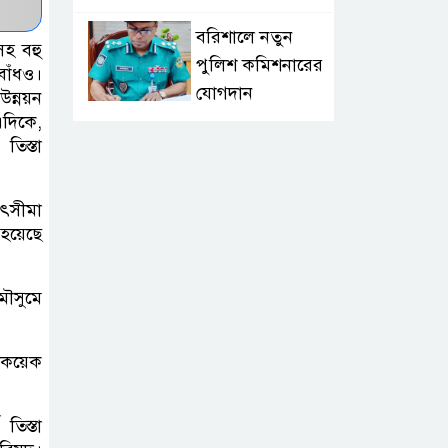
বরিশালে নতুন
সহ বহু
পুলিশ কমিশনারের
বাঁধও।
যোগদান
উন্নয়ন
এদিকে,
তিস্তা
লংলেই পাড়ার
মানুষের পানির
সংকট দূর করতে
পৎসীমা
সেনাবাহিনীর নতুন উদ্যোগ
হয়েছে
ঝালকাঠি সদর
মৌসুমে
পৌরসভার সমস্যা
ও সম্ভাবনা বিষয়ক
র কয়েক
নাগরিক সংলাপ অনুষ্ঠিত
মোবাইল নয়, হাতে
তিস্তা