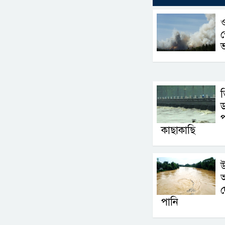
স
ত
ড
প
কাছাকাছি
পানি