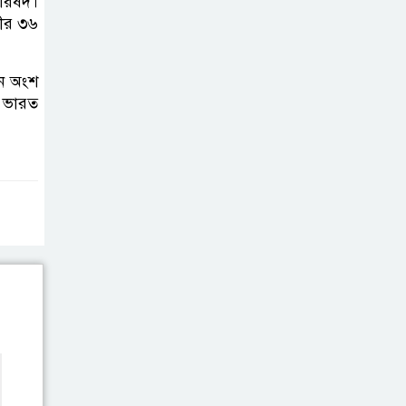
পরিষদ।
খুন্তি-কোদাল;
নদীর ৩৬
মহিষমারা কলেজের
শিক্ষার্থীদের সবুজ বিপ্লব
ান অংশ
র ভারত
উন্নত দেশগুলোতে
এআইয়ে চাকরি
হারানোর ঝুঁকি তিন
গুণ বেশি: বিশ্বব্যাংক
শেয়ারবাজার
কারসাজি:
সাকিবসহ ১৫ জনের
বিরুদ্ধে শিগগির চার্জশিট
বাংলাদেশি কৃষি
শ্রমিক নেবে ওমান,