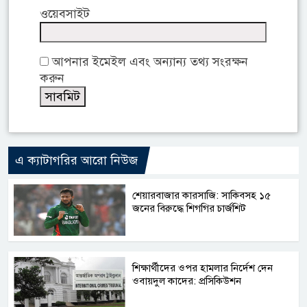
ওয়েবসাইট
আপনার ইমেইল এবং অন্যান্য তথ্য সংরক্ষন
করুন
এ ক্যাটাগরির আরো নিউজ
শেয়ারবাজার কারসাজি: সাকিবসহ ১৫
জনের বিরুদ্ধে শিগগির চার্জশিট
শিক্ষার্থীদের ওপর হামলার নির্দেশ দেন
ওবায়দুল কাদের: প্রসিকিউশন