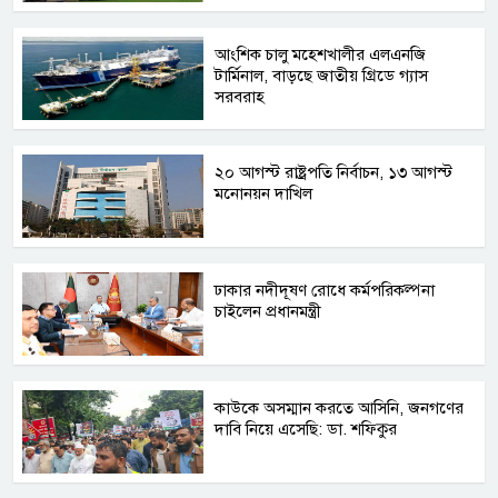
আংশিক চালু মহেশখালীর এলএনজি
টার্মিনাল, বাড়ছে জাতীয় গ্রিডে গ্যাস
সরবরাহ
২০ আগস্ট রাষ্ট্রপতি নির্বাচন, ১৩ আগস্ট
মনোনয়ন দাখিল
ঢাকার নদীদূষণ রোধে কর্মপরিকল্পনা
চাইলেন প্রধানমন্ত্রী
কাউকে অসম্মান করতে আসিনি, জনগণের
দাবি নিয়ে এসেছি: ডা. শফিকুর