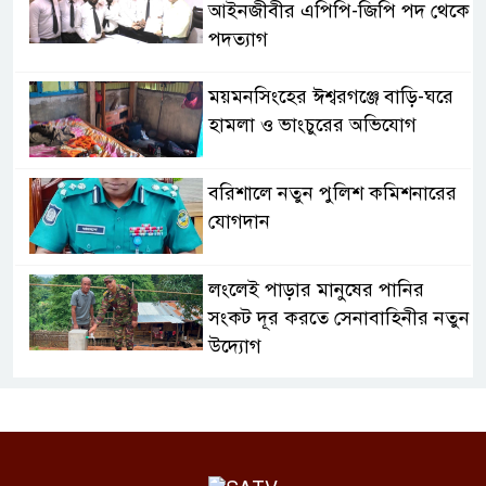
আইনজীবীর এপিপি-জিপি পদ থেকে
পদত্যাগ
ময়মনসিংহের ঈশ্বরগঞ্জে বাড়ি-ঘরে
হামলা ও ভাংচুরের অভিযোগ
বরিশালে নতুন পুলিশ কমিশনারের
যোগদান
লংলেই পাড়ার মানুষের পানির
সংকট দূর করতে সেনাবাহিনীর নতুন
উদ্যোগ
ঝালকাঠি সদর পৌরসভার সমস্যা ও
সম্ভাবনা বিষয়ক নাগরিক সংলাপ
অনুষ্ঠিত