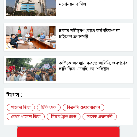
মনোনয়ন দাখিল
ঢাকার নদীদূষণ রোধে কর্মপরিকল্পনা
চাইলেন প্রধানমন্ত্রী
কাউকে অসম্মান করতে আসিনি, জনগণের
দাবি নিয়ে এসেছি: ডা. শফিকুর
ট্যাগস :
খালেদা জিয়া
চিকিৎসক
বিএনপি চেয়ারপারসন
বেগম খালেদা জিয়া
লিভার ট্রান্সপ্ল্যান্ট
সাবেক প্রধানমন্ত্রী