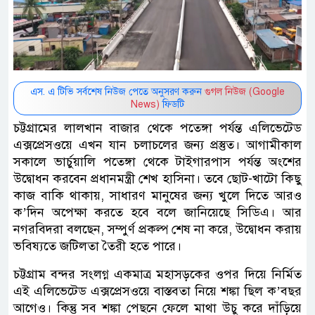
এস. এ টিভি সর্বশেষ নিউজ পেতে অনুসরণ করুন
গুগল নিউজ (Google
News)
ফিডটি
চট্টগ্রামের লালখান বাজার থেকে পতেঙ্গা পর্যন্ত এলিভেটেড
এক্সপ্রেসওয়ে এখন যান চলাচলের জন্য প্রস্তুত। আগামীকাল
সকালে ভার্চুয়ালি পতেঙ্গা থেকে টাইগারপাস পর্যন্ত অংশের
উদ্বোধন করবেন প্রধানমন্ত্রী শেখ হাসিনা। তবে ছোট-খাটো কিছু
কাজ বাকি থাকায়, সাধারণ মানুষের জন্য খুলে দিতে আরও
ক’দিন অপেক্ষা করতে হবে বলে জানিয়েছে সিডিএ। আর
নগরবিদরা বলছেন, সম্পুর্ণ প্রকল্প শেষ না করে, উদ্বোধন করায়
ভবিষ্যতে জটিলতা তৈরী হতে পারে।
চট্টগ্রাম বন্দর সংলগ্ন একমাত্র মহাসড়কের ওপর দিয়ে নির্মিত
এই এলিভেটেড এক্সপ্রেসওয়ে বাস্তবতা নিয়ে শঙ্কা ছিল ক’বছর
আগেও। কিন্তু সব শঙ্কা পেছনে ফেলে মাথা উচু করে দাঁড়িয়ে