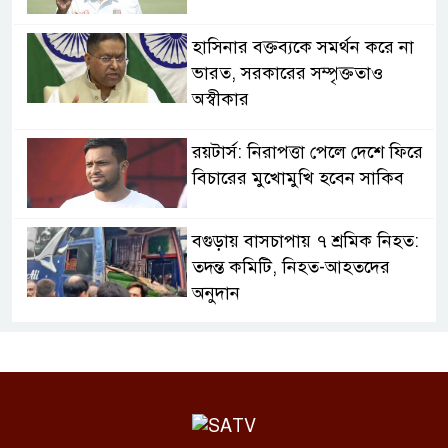
হাসিনার বক্তব্যকে সমর্থন করে না
ভারত, সরকারের সম্পৃক্ততাও
অস্বীকার
রয়টার্স: নিরাপত্তা পেলে দেশে ফিরে
বিচারের মুখোমুখি হবেন সাকিব
বগুড়ায় বাসচাপায় ৭ শ্রমিক নিহত:
তদন্ত কমিটি, নিহত-আহতদের
অনুদান
জুলাইয়ের চেতনা বাস্তবায়নে
সরকারের গড়িমসির অভিযোগ
নাহিদ ইসলামের