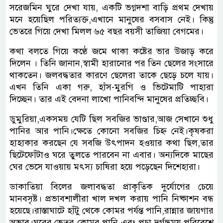
সরেজমিন ঘুরে দেখা যায়, একটি ভগ্নদশা বাড়ি প্রথম দেখায়
মনে হয়েছিল পরিত্যক্ত,এখানে মানুষের বসবাস নেই। কিন্তু
ভেতরে গিয়ে দেখা মিলল ৬৫ বছর বয়সী তাজিয়া বেগমের।
কথা বলতে গিয়ে কণ্ঠে জমে থাকা কষ্টের ভার উজাড় করে
দিলেন । তিনি জানান,স্বামী হারানোর পর তিন ছেলের সংসারে
থাকতেন। জলবদ্ধতার কারণে ছেলেরা তাকে ছেড়ে চলে যায়।
এখন তিনি একা গরু, হাঁস-মুরগি ও ভিটেমাটি পাহারা
দিচ্ছেন। তার এই বেদনা লাখো পানিবন্দি মানুষের প্রতিচ্ছবি।
ডুমুরিয়া,একসময় যেটি ছিল সবজির ভাণ্ডার,আজ সেখানে শুধু
পানির আর পানি।ক্ষেতে কোনো সবজির চিহ্ন নেই।কৃষকরা
হাহাকার করছেন যে সবজি উৎপাদন হওয়ার কথা ছিল,তার
ছিটেফোঁটাও ঘরে তুলতে পারবেন না এবার। অন্যদিকে মাছের
ঘের ভেসে যাওয়ায় মৎস্য চাষিরা হয়ে পড়েছেন দিশেহারা।
ডাকাতিয়া বিলের জলাবদ্ধতা প্রাকৃতিক দুর্যোগের চেয়ে
মানবসৃষ্ট। প্রভাবশালীরা খাল দখল করায় পানি নিষ্কাশন বন্ধ
হয়েছে।রাস্তাঘাটে হাঁটু থেকে কোমর পর্যন্ত পানি,রান্নার জায়গার
অভাব।ঘরের ভেতর কোমর পানি এবং পচা দুর্গন্ধময় পরিবেশে