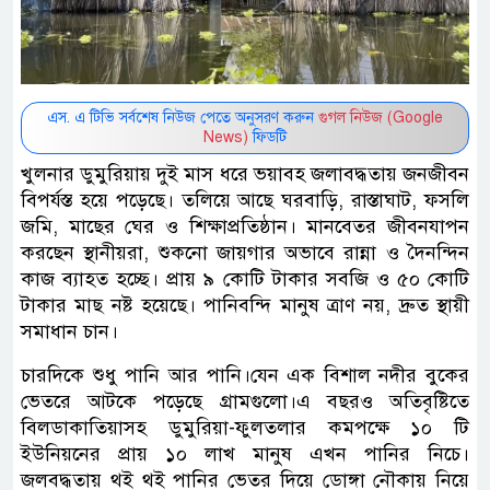
এস. এ টিভি সর্বশেষ নিউজ পেতে অনুসরণ করুন
গুগল নিউজ (Google
News)
ফিডটি
খুলনার ডুমুরিয়ায় দুই মাস ধরে ভয়াবহ জলাবদ্ধতায় জনজীবন
বিপর্যস্ত হয়ে পড়েছে। তলিয়ে আছে ঘরবাড়ি, রাস্তাঘাট, ফসলি
জমি, মাছের ঘের ও শিক্ষাপ্রতিষ্ঠান। মানবেতর জীবনযাপন
করছেন স্থানীয়রা, শুকনো জায়গার অভাবে রান্না ও দৈনন্দিন
কাজ ব্যাহত হচ্ছে। প্রায় ৯ কোটি টাকার সবজি ও ৫০ কোটি
টাকার মাছ নষ্ট হয়েছে। পানিবন্দি মানুষ ত্রাণ নয়, দ্রুত স্থায়ী
সমাধান চান।
চারদিকে শুধু পানি আর পানি।যেন এক বিশাল নদীর বুকের
ভেতরে আটকে পড়েছে গ্রামগুলো।এ বছরও অতিবৃষ্টিতে
বিলডাকাতিয়াসহ ডুমুরিয়া-ফুলতলার কমপক্ষে ১০ টি
ইউনিয়নের প্রায় ১০ লাখ মানুষ এখন পানির নিচে।
জলবদ্ধতায় থই থই পানির ভেতর দিয়ে ডোঙ্গা নৌকায় নিয়ে