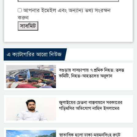
আপনার ইমেইল এবং অন্যান্য তথ্য সংরক্ষন
করুন
এ ক্যাটাগরির আরো নিউজ
বগুড়ায় বাসচাপায় ৭ শ্রমিক নিহত: তদন্ত
কমিটি, নিহত-আহতদের অনুদান
জুলাইয়ের চেতনা বাস্তবায়নে সরকারের
গড়িমসির অভিযোগ নাহিদ ইসলামের
স্বাভাবিক হলো ঢাকা-ময়মনসিংহ রুটে