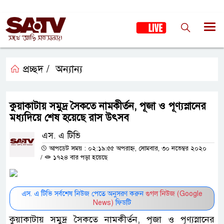
প্রচ্ছদ /
অন্যান্য
কুয়াকাটায় সমুদ্র সৈকতে নামকীর্তন, পূজা ও পূণ্যস্নানের
মধ্যদিয়ে শেষ হয়েছে রাস উৎসব
এস. এ টিভি
আপডেট সময় : ০২:১৯:৫৫ অপরাহ্ন, সোমবার, ৩০ নভেম্বর ২০২০
/
১৭২৪ বার পড়া হয়েছে
এস. এ টিভি সর্বশেষ নিউজ পেতে অনুসরণ করুন
গুগল নিউজ (Google
News)
ফিডটি
কুয়াকাটায় সমুদ্র সৈকতে নামকীর্তন, পূজা ও পূণ্যস্নানের