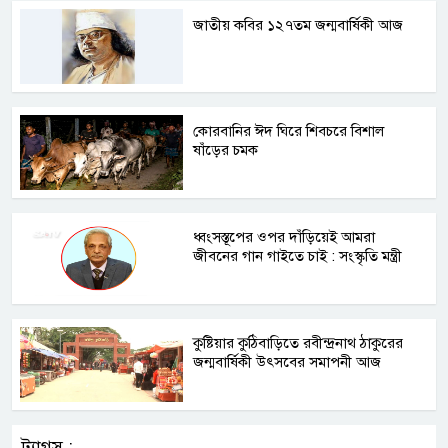
জাতীয় কবির ১২৭তম জন্মবার্ষিকী আজ
কোরবানির ঈদ ঘিরে শিবচরে বিশাল
ষাঁড়ের চমক
ধ্বংসস্তূপের ওপর দাঁড়িয়েই আমরা
জীবনের গান গাইতে চাই : সংস্কৃতি মন্ত্রী
কুষ্টিয়ার কুঠিবাড়িতে রবীন্দ্রনাথ ঠাকুরের
জন্মবার্ষিকী উৎসবের সমাপনী আজ
ট্যাগস :