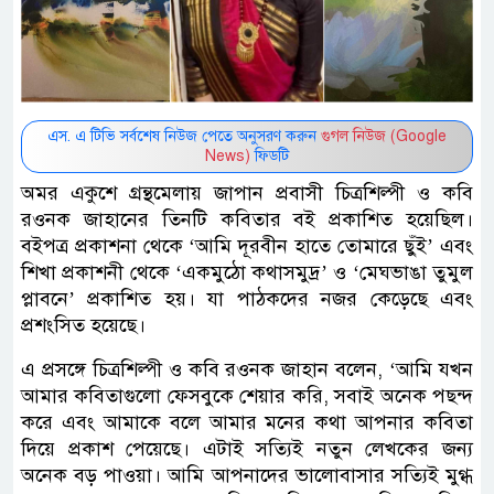
এস. এ টিভি সর্বশেষ নিউজ পেতে অনুসরণ করুন
গুগল নিউজ (Google
News)
ফিডটি
অমর একুশে গ্রন্থমেলায় জাপান প্রবাসী চিত্রশিল্পী ও কবি
রওনক জাহানের তিনটি কবিতার বই প্রকাশিত হয়েছিল।
বইপত্র প্রকাশনা থেকে ‘আমি দূরবীন হাতে তোমারে ছুঁই’ এবং
শিখা প্রকাশনী থেকে ‘একমুঠো কথাসমুদ্র’ ও ‘মেঘভাঙা তুমুল
প্লাবনে’ প্রকাশিত হয়। যা পাঠকদের নজর কেড়েছে এবং
প্রশংসিত হয়েছে।
এ প্রসঙ্গে চিত্রশিল্পী ও কবি রওনক জাহান বলেন, ‘আমি যখন
আমার কবিতাগুলো ফেসবুকে শেয়ার করি, সবাই অনেক পছন্দ
করে এবং আমাকে বলে আমার মনের কথা আপনার কবিতা
দিয়ে প্রকাশ পেয়েছে। এটাই সত্যিই নতুন লেখকের জন্য
অনেক বড় পাওয়া। আমি আপনাদের ভালোবাসার সত্যিই মুগ্ধ