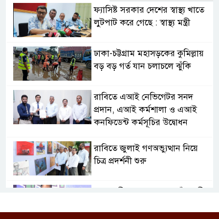
ফ্যাসিষ্ট সরকার দেশের স্বাস্থ্য খাতে
লুটপাট করে গেছে : স্বাস্থ্য মন্ত্রী
ঢাকা-চট্টগ্রাম মহাসড়কের কুমিল্লায়
বড় বড় গর্ত যান চলাচলে ঝুঁকি
রাবিতে এআই নেভিগেটর সনদ
প্রদান, এআই কর্মশালা ও এআই
কনফিডেন্ট কর্মসূচির উদ্বোধন
রাবিতে জুলাই গণঅভ্যুত্থান নিয়ে
চিত্র প্রদর্শনী শুরু
প্রধানমন্ত্রীকে বরণে প্রস্তুত বাঁশখালী