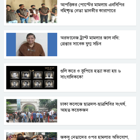
আপত্তিকর পোস্টের মামলায় এনসিপির
বহিষ্কৃত নেতা তানভীর কারাগারে
অরফানেজ ট্রাস্ট মামলার জাল নথি:
গ্রেপ্তার সাবেক যুগ্ম সচিব
গুলি করে ও কুপিয়ে হত্যা করা হয় ৬
সাংবাদিককে!
ঢাকা কলেজে ছাত্রদল-ছাত্রশিবির সংঘর্ষ,
আহত কয়েকজন
জকসু নেতাদের ওপর হামলার অভিযোগ,