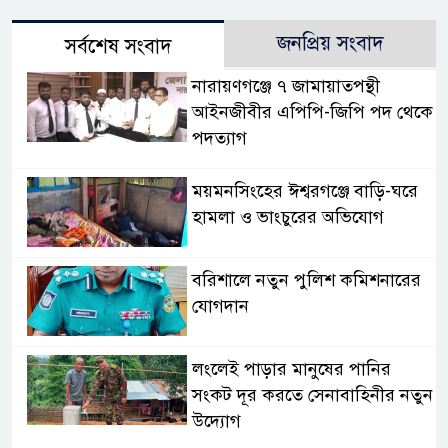
জনপ্রিয় সংবাদ
সর্বশেষ সংবাদ
নারায়ণগঞ্জে ৭ জামায়াতপন্থী
আইনজীবীর এপিপি-জিপি পদ থেকে
পদত্যাগ
ময়মনসিংহের ঈশ্বরগঞ্জে বাড়ি-ঘরে
হামলা ও ভাংচুরের অভিযোগ
বরিশালে নতুন পুলিশ কমিশনারের
যোগদান
লংলেই পাড়ার মানুষের পানির
সংকট দূর করতে সেনাবাহিনীর নতুন
উদ্যোগ