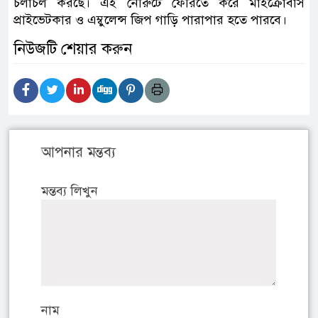
চলাচল করছে। এই নৌরুটে ফেরিতে করে মাইক্রোবাস
প্রাইভেটকার ও এম্বুলেন্স জিপ গাড়ি পারাপার হতে পারবে।
নিউজটি শেয়ার করুন
আপনার মন্তব্য
মন্তব্য লিখুন
নাম