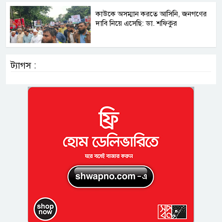
কাউকে অসম্মান করতে আসিনি, জনগণের
দাবি নিয়ে এসেছি: ডা. শফিকুর
ট্যাগস :