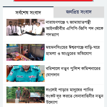
জনপ্রিয় সংবাদ
সর্বশেষ সংবাদ
নারায়ণগঞ্জে ৭ জামায়াতপন্থী
আইনজীবীর এপিপি-জিপি পদ থেকে
পদত্যাগ
ময়মনসিংহের ঈশ্বরগঞ্জে বাড়ি-ঘরে
হামলা ও ভাংচুরের অভিযোগ
বরিশালে নতুন পুলিশ কমিশনারের
যোগদান
লংলেই পাড়ার মানুষের পানির
সংকট দূর করতে সেনাবাহিনীর নতুন
উদ্যোগ