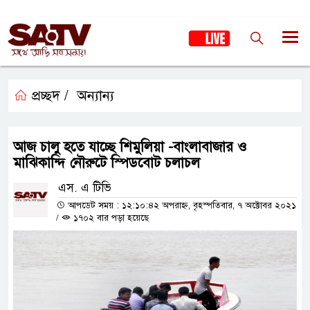
প্রচ্ছদ /
অন্যান্য
আজ চালু হতে যাচ্ছে শিমুলিয়া -বাংলাবাজার ও
মাঝিকান্দি নৌরুটে স্পিডবোট চলাচল
এস. এ টিভি
আপডেট সময় : ১২:১০:৪২ অপরাহ্ন, বৃহস্পতিবার, ৭ অক্টোবর ২০২১
/
১৭০২ বার পড়া হয়েছে