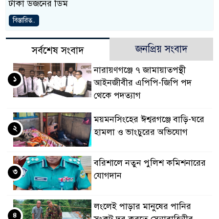
টাকা ডজনের ডিম
বিস্তারিত..
জনপ্রিয় সংবাদ
সর্বশেষ সংবাদ
নারায়ণগঞ্জে ৭ জামায়াতপন্থী
১
আইনজীবীর এপিপি-জিপি পদ
থেকে পদত্যাগ
ময়মনসিংহের ঈশ্বরগঞ্জে বাড়ি-ঘরে
২
হামলা ও ভাংচুরের অভিযোগ
বরিশালে নতুন পুলিশ কমিশনারের
৩
যোগদান
লংলেই পাড়ার মানুষের পানির
৪