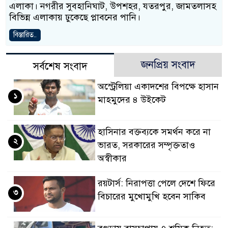
এলাকা। নগরীর সুবহানিঘাট, উপশহর, যতরপুর, জামতলাসহ
বিভিন্ন এলাকায় ঢুকেছে প্লাবনের পানি।
বিস্তারিত..
জনপ্রিয় সংবাদ
সর্বশেষ সংবাদ
অস্ট্রেলিয়া একাদশের বিপক্ষে হাসান
১
মাহমুদের ৪ উইকেট
হাসিনার বক্তব্যকে সমর্থন করে না
২
ভারত, সরকারের সম্পৃক্ততাও
অস্বীকার
রয়টার্স: নিরাপত্তা পেলে দেশে ফিরে
৩
বিচারের মুখোমুখি হবেন সাকিব