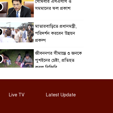
সোমবার এসএসসি ও
২
সমমানের ফল প্রকাশ
মাতারবাড়িতে প্রধানমন্ত্রী,
৩
পরিদর্শন করবেন উন্নয়ন
প্রকল্প
জীবননগর সীমান্তে ৩ জনকে
৪
পুশইনের চেষ্টা, প্রতিহত
করল বিজিবি
চাঁদপুরে নারীর পেট থেকে
৫
সাড়ে ৬ কেজির টিউমার
অপসারণ
Live TV
Latest Update
বগুড়ায় দুই ট্রাকের সংঘর্ষে
৬