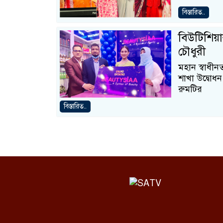
বিস্তারিত..
বিউটিশিয়া
চৌধুরী
মহান স্বাধীন
শাখা উদ্বোধ
রুমটির
বিস্তারিত..