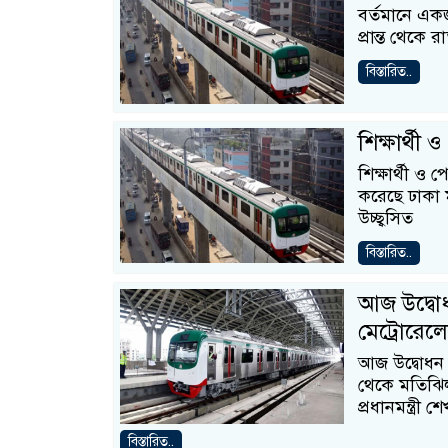
বর্তমানে একজন
প্রান্ত থেকে 
বিস্তারিত..
শিক্ষার্থী
শিক্ষার্থী ও
করেছে ঢাকা ম
উচ্ছ্বসিত
বিস্তারিত..
আজ উদ্বোধ
মেট্রোরেলে
আজ উদ্বোধন হ
থেকে মতিঝিল 
প্রধানমন্ত্রী 
বিস্তারিত..