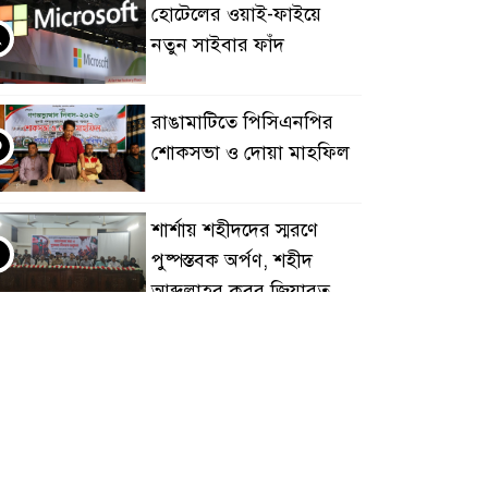
হোটেলের ওয়াই-ফাইয়ে
২
নতুন সাইবার ফাঁদ
রাঙামাটিতে পিসিএনপির
৩
শোকসভা ও দোয়া মাহফিল
শার্শায় শহীদদের স্মরণে
৪
পুষ্পস্তবক অর্পণ, শহীদ
আব্দুল্লাহর কবর জিয়ারত
জুলাই গণঅভ্যুত্থান দিবসে
৫
ফরিদপুরে শহীদ পরিবারের
পাশে এমপি নায়াব ইউসুফ
গ্যাস সংকটে বিপর্যস্ত
৬