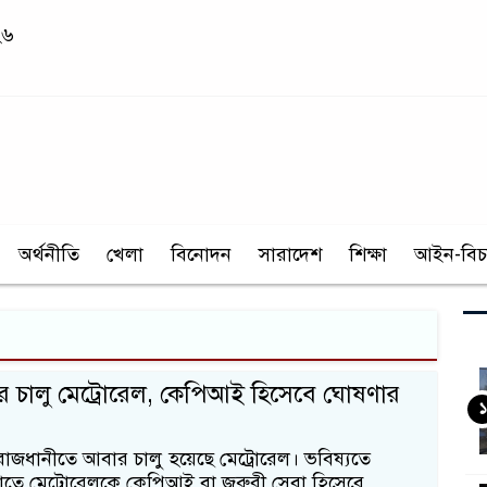
২৬
অর্থনীতি
খেলা
বিনোদন
সারাদেশ
শিক্ষা
আইন-বিচ
 চালু মেট্রোরেল, কেপিআই হিসেবে ঘোষণার
১
াজধানীতে আবার চালু হয়েছে মেট্রোরেল। ভবিষ্যতে
তে মেট্রোরেলকে কেপিআই বা জরুরী সেবা হিসেবে