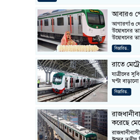
আবারও পে
আগারগাঁও থে
উদ্বোধনের ত
উদ্বোধনের তা
বিস্তারিত..
রাতে মেট্
যাত্রীদের সু
ঘণ্টা বাড়ানো
বিস্তারিত..
রাজধানীবা
করেছে মেট
রাজধানীবাসী
ঈদের তৃতীয় 