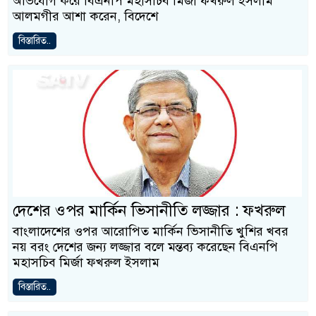
অভিযোগ করে বিএনপি মহাসচিব মির্জা ফখরুল ইসলাম
আলমগীর আশা করেন, বিদেশে
বিস্তারিত..
দেশের ওপর মার্কিন ভিসানীতি লজ্জার : ফখরুল
বাংলাদেশের ওপর আরোপিত মার্কিন ভিসানীতি খুশির খবর
নয় বরং দেশের জন্য লজ্জার বলে মন্তব্য করেছেন বিএনপি
মহাসচিব মির্জা ফখরুল ইসলাম
বিস্তারিত..