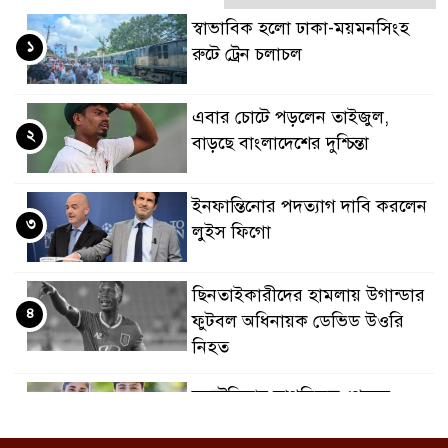
স্বাভাবিক হলো ঢাকা-ময়মনসিংহ
১
রুটে ট্রেন চলাচল
এবার চোটে পড়লেন তাইজুল,
২
বাড়ছে বাংলাদেশের দুশ্চিন্তা
ইনফান্তিনোর পদত্যাগ দাবি করলেন
৩
লুইস ফিগো
ছিনতাইকারীদের হামলায় উগান্ডার
৪
ফুটবল অধিনায়ক ডেভিড উওরি
নিহত
অস্ট্রেলিয়ার নাগরিকত্ব পেলেন
৫
ইরানের দুই ‘বিদ্রোহী’ ফুটবলার