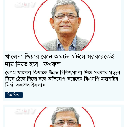
খালেদা জিয়ার কোন অঘটন ঘটলে সরকারকেই
দায় নিতে হবে : ফখরুল
বেগম খালেদা জিয়াকে উন্নত চিকিৎসা না দিয়ে সরকার মৃত্যুর
দিকে ঠেলে দিচ্ছে বলে অভিযোগ করেছেন বিএনপি মহাসচিব
মির্জা ফখরুল ইসলাম
বিস্তারিত..