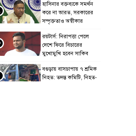
হাসিনার বক্তব্যকে সমর্থন
২
করে না ভারত, সরকারের
সম্পৃক্ততাও অস্বীকার
রয়টার্স: নিরাপত্তা পেলে
৩
দেশে ফিরে বিচারের
মুখোমুখি হবেন সাকিব
বগুড়ায় বাসচাপায় ৭ শ্রমিক
৪
নিহত: তদন্ত কমিটি, নিহত-
আহতদের অনুদান
জুলাইয়ের চেতনা বাস্তবায়নে
৫
সরকারের গড়িমসির
অভিযোগ নাহিদ ইসলামের
এবার ওটিটি প্ল্যাটফর্ম