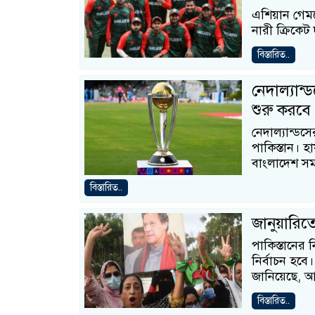
এশিয়ান গেমস
নারী ক্রিকে
বিস্তারিত..
নেদাল্যান
শুরু করবে 
নেদাল্যান্ডস
পাকিস্তান। হা
বাংলাদেশ সম
বিস্তারিত..
জানুয়ারিতে 
পাকিস্তানের 
নির্বাচন হব
জানিয়েছে, 
বিস্তারিত..