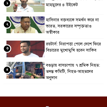
১
মাহমুদের ৪ উইকেট
হাসিনার বক্তব্যকে সমর্থন করে না
২
ভারত, সরকারের সম্পৃক্ততাও
অস্বীকার
রয়টার্স: নিরাপত্তা পেলে দেশে ফিরে
৩
বিচারের মুখোমুখি হবেন সাকিব
বগুড়ায় বাসচাপায় ৭ শ্রমিক নিহত:
৪
তদন্ত কমিটি, নিহত-আহতদের
অনুদান
জুলাইয়ের চেতনা বাস্তবায়নে
৫
সরকারের গড়িমসির অভিযোগ
নাহিদ ইসলামের