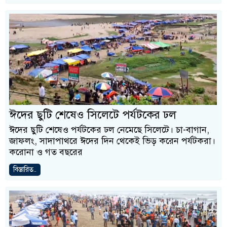
ঈদের ছুটি শেষেও সিলেটে পর্যটকের ঢল
ঈদের ছুটি শেষেও পর্যটকের ঢল নেমেছে সিলেটে। চা-বাগান,
জাফলং, সাদাপাথরে ঈদের দিন থেকেই ভিড় করেন পর্যটকরা।
করোনা ও গত বছরের
বিস্তারিত..