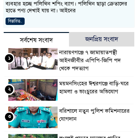
ব্যবহার হচ্ছে পলিথিন শপিং ব্যাগ। পলিথিন ছাড়া ক্রেতাদের
হাতে পণ্য দেখাই যায় না। আইনের
বিস্তারিত..
জনপ্রিয় সংবাদ
সর্বশেষ সংবাদ
নারায়ণগঞ্জে ৭ জামায়াতপন্থী
১
আইনজীবীর এপিপি-জিপি পদ
থেকে পদত্যাগ
ময়মনসিংহের ঈশ্বরগঞ্জে বাড়ি-ঘরে
২
হামলা ও ভাংচুরের অভিযোগ
বরিশালে নতুন পুলিশ কমিশনারের
৩
যোগদান