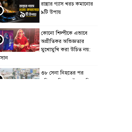
রান্নার গ্যাস খরচ কমানোর
২
৯টি উপায়
কোনো শিল্পীকে এভাবে
৩
অপ্রীতিকর অভিজ্ঞতার
মুখোমুখি করা উচিত নয়:
াসান
৩৮ সেনা নিহতের পর
৪
হুথিদের বিরুদ্ধে ইয়েমেনি
বাহিনীর অভিযান শুরু
জনগণের অধিকার নিশ্চিত
৫
হলেই জুলাই শেষ হবে :
বিরোধীদলীয় নেতা