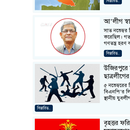
বিস্তারিত..
আ’লীগ স্ব
সাত নভেম্বর 
করেছিল। গত 
গণতন্ত্র হরণ
বিস্তারিত..
উজিরপুরে
ছাত্রলীগের 
৫ নভেম্বরের
বিএনপি’র লি
স্থানীয় যুবলী
বিস্তারিত..
বৃহত্তর ফ