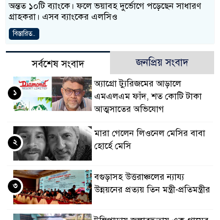
অন্তত ১০টি ব্যাংকে। ফলে ভয়াবহ দুর্ভোগে পড়েছেন সাধারণ
গ্রাহকরা। এসব ব্যাংকের এলসিও
বিস্তারিত..
জনপ্রিয় সংবাদ
সর্বশেষ সংবাদ
অ্যাগ্রো ট্যুরিজমের আড়ালে
১
এমএলএম ফাঁদ, শত কোটি টাকা
আত্মসাতের অভিযোগ
মারা গেলেন লিওনেল মেসির বাবা
২
হোর্হে মেসি
বগুড়াসহ উত্তরাঞ্চলের ন্যায্য
৩
উন্নয়নের প্রত্যয় তিন মন্ত্রী-প্রতিমন্ত্রীর