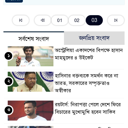
03
01
02
জনপ্রিয় সংবাদ
সর্বশেষ সংবাদ
অস্ট্রেলিয়া একাদশের বিপক্ষে হাসান
১
মাহমুদের ৪ উইকেট
হাসিনার বক্তব্যকে সমর্থন করে না
২
ভারত, সরকারের সম্পৃক্ততাও
অস্বীকার
রয়টার্স: নিরাপত্তা পেলে দেশে ফিরে
৩
বিচারের মুখোমুখি হবেন সাকিব