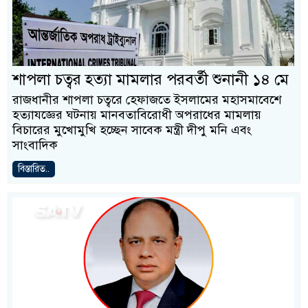
শাপলা চত্বর হত্যা মামলার পরবর্তী শুনানী ১৪ মে
রাজধানীর শাপলা চত্বরে হেফাজতে ইসলামের মহাসমাবেশে
হত্যাযজ্ঞের ঘটনায় মানবতাবিরোধী অপরাধের মামলায়
বিচারের মুখোমুখি হচ্ছেন সাবেক মন্ত্রী দীপু মনি এবং
সাংবাদিক
বিস্তারিত..