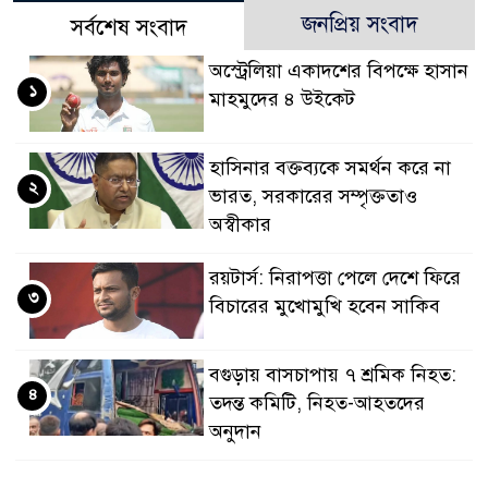
জনপ্রিয় সংবাদ
সর্বশেষ সংবাদ
অস্ট্রেলিয়া একাদশের বিপক্ষে হাসান
১
মাহমুদের ৪ উইকেট
হাসিনার বক্তব্যকে সমর্থন করে না
২
ভারত, সরকারের সম্পৃক্ততাও
অস্বীকার
রয়টার্স: নিরাপত্তা পেলে দেশে ফিরে
৩
বিচারের মুখোমুখি হবেন সাকিব
বগুড়ায় বাসচাপায় ৭ শ্রমিক নিহত:
৪
তদন্ত কমিটি, নিহত-আহতদের
অনুদান
জুলাইয়ের চেতনা বাস্তবায়নে