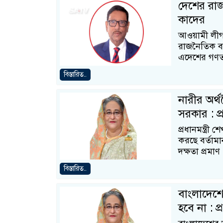
দেশের রাজ
কাদের
আওয়ামী লীগ
রাজনৈতিক বা
এদেশের গণতন্
বিস্তারিত..
নারীর অর্
সরকার : প্রধ
প্রধানমন্ত্র
করছে বর্তামা
দক্ষতা প্রমাণ
বিস্তারিত..
বাংলাদেশে
হবে না : প্র