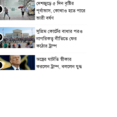
দেশজুড়ে ৫ দিন বৃষ্টির
২
পূর্বাভাস, কোথাও হতে পারে
ভারী বর্ষণ
সুপ্রিম কোর্টের বাধার পরও
৩
নাগরিকত্ব নীতিতে ফের
কঠোর ট্রাম্প
অস্ত্রের ঘাটতি স্বীকার
৪
করলেন ট্রাম্প, বললেন যুদ্ধ
‘খুব শিগগিরই’ শেষ হবে
গণমাধ্যমে গোয়েন্দা চাপ
৫
নেই: তথ্যমন্ত্রী
জাপানে টাইফুন ডলফিনের