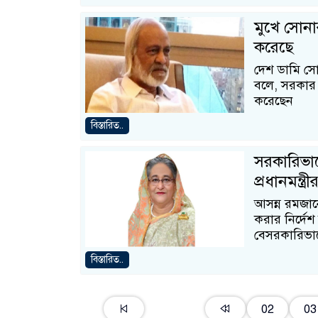
মুখে সোন
করেছে
দেশ ডামি সো
বলে, সরকার 
করেছেন
বিস্তারিত..
সরকারিভাব
প্রধানমন্ত্রী
আসন্ন রমজান
করার নির্দেশ 
বেসরকারিভা
বিস্তারিত..
02
03