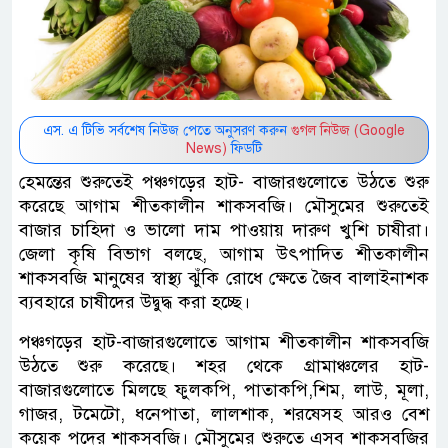
এস. এ টিভি সর্বশেষ নিউজ পেতে অনুসরণ করুন
গুগল নিউজ (Google
News)
ফিডটি
হেমন্তের শুরুতেই পঞ্চগড়ের হাট- বাজারগুলোতে উঠতে শুরু
করেছে আগাম শীতকালীন শাকসবজি। মৌসুমের শুরুতেই
বাজার চাহিদা ও ভালো দাম পাওয়ায় দারুণ খুশি চাষীরা।
জেলা কৃষি বিভাগ বলছে, আগাম উৎপাদিত শীতকালীন
শাকসবজি মানুষের স্বাস্থ্য ঝুঁকি রোধে ক্ষেতে জৈব বালাইনাশক
ব্যবহারে চাষীদের উদ্বুদ্ধ করা হচ্ছে।
পঞ্চগড়ের হাট-বাজারগুলোতে আগাম শীতকালীন শাকসবজি
উঠতে শুরু করেছে। শহর থেকে গ্রামাঞ্চলের হাট-
বাজারগুলোতে মিলছে ফুলকপি, পাতাকপি,শিম, লাউ, মূলা,
গাজর, টমেটো, ধনেপাতা, লালশাক, শরষেসহ আরও বেশ
কয়েক পদের শাকসবজি। মৌসুমের শুরুতে এসব শাকসবজির