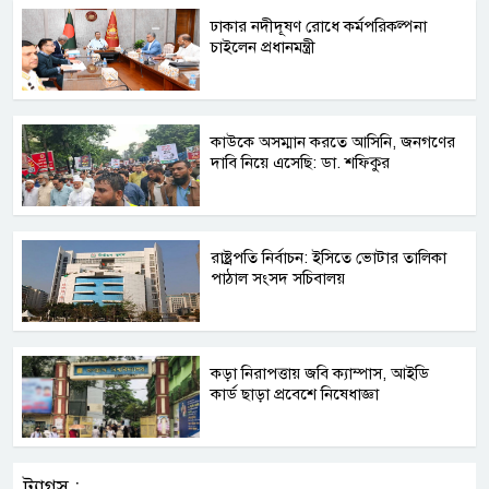
ঢাকার নদীদূষণ রোধে কর্মপরিকল্পনা
চাইলেন প্রধানমন্ত্রী
কাউকে অসম্মান করতে আসিনি, জনগণের
দাবি নিয়ে এসেছি: ডা. শফিকুর
রাষ্ট্রপতি নির্বাচন: ইসিতে ভোটার তালিকা
পাঠাল সংসদ সচিবালয়
কড়া নিরাপত্তায় জবি ক্যাম্পাস, আইডি
কার্ড ছাড়া প্রবেশে নিষেধাজ্ঞা
ট্যাগস :