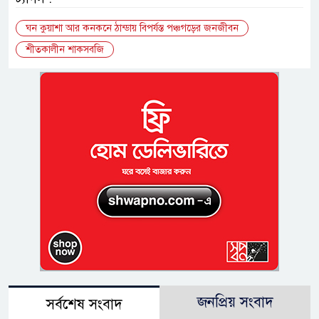
ঘন কুয়াশা আর কনকনে ঠান্ডায় বিপর্যস্ত পঞ্চগড়ের জনজীবন
শীতকালীন শাকসবজি
জনপ্রিয় সংবাদ
সর্বশেষ সংবাদ