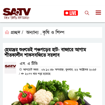
প্রচ্ছদ /
অন্যান্য
কৃষি ও শিল্প
,
হেমন্তের শুরুতেই পঞ্চগড়ের হাট- বাজারে আগাম
শীতকালীন শাকসবজিতে সয়লাব
এস. এ টিভি
আপডেট সময় : ০৬:১০:৪৮ অপরাহ্ন, বুধবার, ২২ অক্টোবর ২০২৫
/
২০৭৭ বার পড়া হয়েছে