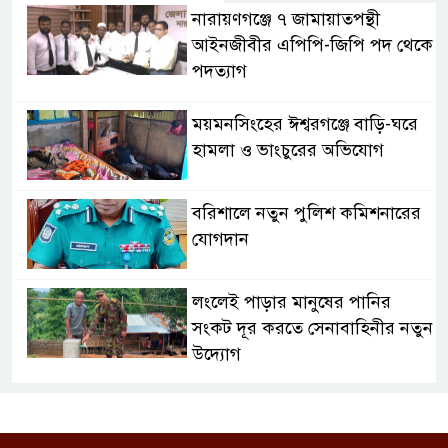
নারায়ণগঞ্জে ৭ জামায়াতপন্থী
আইনজীবীর এপিপি-জিপি পদ থেকে
পদত্যাগ
ময়মনসিংহের ঈশ্বরগঞ্জে বাড়ি-ঘরে
হামলা ও ভাংচুরের অভিযোগ
বরিশালে নতুন পুলিশ কমিশনারের
যোগদান
লংলেই পাড়ার মানুষের পানির
সংকট দূর করতে সেনাবাহিনীর নতুন
উদ্যোগ
ঝালকাঠি সদর পৌরসভার সমস্যা ও
সম্ভাবনা বিষয়ক নাগরিক সংলাপ