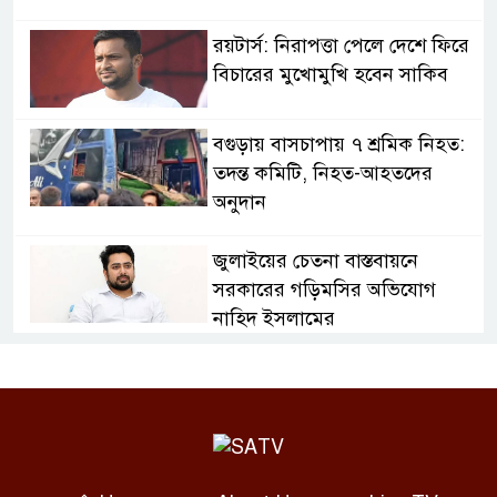
রয়টার্স: নিরাপত্তা পেলে দেশে ফিরে
বিচারের মুখোমুখি হবেন সাকিব
বগুড়ায় বাসচাপায় ৭ শ্রমিক নিহত:
তদন্ত কমিটি, নিহত-আহতদের
অনুদান
জুলাইয়ের চেতনা বাস্তবায়নে
সরকারের গড়িমসির অভিযোগ
নাহিদ ইসলামের
এবার ওটিটি প্ল্যাটফর্ম ‘উৎসব’-এ
‘মালিক’
স্বাভাবিক হলো ঢাকা-ময়মনসিংহ