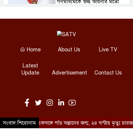
গণমাধ্যমকে স্বচ্ছ আয়নার মতো
দায়িত্বশীল হওয়ার আহ্বান তথ্যমন্ত্রীর
আন্তর্জাতিক আদিবাসী দিবসে
সাতক্ষীরায় স্মারকলিপি, আলোচনা
ও সাংস্কৃতিক অনুষ্ঠান
Home
About Us
Live TV
সোনারগাঁয়ে অটোরিকশাচালক হত্যা,
Latest
গ্রেপ্তার ২
Update
Advertisement
Contact Us
কাঠমান্ডুতে আন্তর্জাতিক মাতৃভাষা
সাংবাদিকতা সম্মেলন শুরু
রাজশাহীতে আন্তর্জাতিক আদিবাসী
দিবস পালিত: সাংবিধানিক স্বীকৃতি
দ
সংবাদ শিরোনাম
কুমিল্লায় একসঙ্গে পাঁচ সন্তানের জন্ম, ২৪ ঘণ্টায় মৃত্যু চারজনে
দাবি
©SATV 2026 All rights reserved