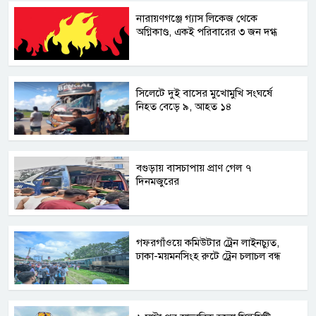
নারায়ণগঞ্জে গ্যাস লিকেজ থেকে
অগ্নিকাণ্ড, একই পরিবারের ৩ জন দগ্ধ
সিলেটে দুই বাসের মুখোমুখি সংঘর্ষে
নিহত বেড়ে ৯, আহত ১৪
বগুড়ায় বাসচাপায় প্রাণ গেল ৭
দিনমজুরের
গফরগাঁওয়ে কমিউটার ট্রেন লাইনচ্যুত,
ঢাকা-ময়মনসিংহ রুটে ট্রেন চলাচল বন্ধ