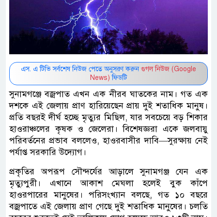
এস. এ টিভি সর্বশেষ নিউজ পেতে অনুসরণ করুন
গুগল নিউজ (Google
News)
ফিডটি
সুনামগঞ্জে বজ্রপাত এখন এক নীরব ঘাতকের নাম। গত এক
দশকে এই জেলায় প্রাণ হারিয়েছেন প্রায় দুই শতাধিক মানুষ।
প্রতি বছরই দীর্ঘ হচ্ছে মৃত্যুর মিছিল, যার সবচেয়ে বড় শিকার
হাওরাঞ্চলের কৃষক ও জেলেরা। বিশেষজ্ঞরা একে জলবায়ু
পরিবর্তনের প্রভাব বললেও, হাওরবাসীর দাবি—সুরক্ষায় নেই
পর্যাপ্ত সরকারি উদ্যোগ।
প্রকৃতির অপরূপ সৌন্দর্যের আড়ালে সুনামগঞ্জ যেন এক
মৃত্যুপুরী। এখানে আকাশ মেঘলা হলেই বুক কাঁপে
হাওরপারের মানুষের। পরিসংখ্যান বলছে, গত ১০ বছরে
বজ্রপাতে এই জেলায় প্রাণ গেছে দুই শতাধিক মানুষের। চলতি