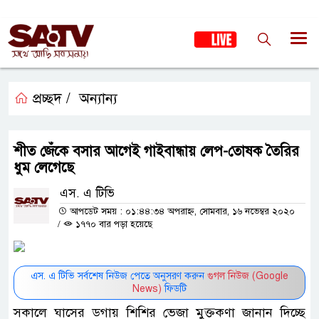
প্রচ্ছদ /
অন্যান্য
শীত জেঁকে বসার আগেই গাইবান্ধায় লেপ-তোষক তৈরির
ধুম লেগেছে
এস. এ টিভি
আপডেট সময় : ০১:৪৪:৩৪ অপরাহ্ন, সোমবার, ১৬ নভেম্বর ২০২০
/
১৭৭০ বার পড়া হয়েছে
এস. এ টিভি সর্বশেষ নিউজ পেতে অনুসরণ করুন
গুগল নিউজ (Google
News)
ফিডটি
সকালে ঘাসের ডগায় শিশির ভেজা মুক্তকণা জানান দিচ্ছে