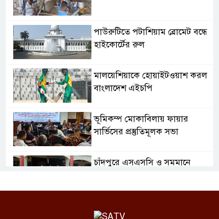
পাউরুটিতে পটাশিয়াম ব্রোমেট বন্ধে
হাইকোর্টের রুল
মালয়েশিয়াকে হোয়াইটওয়াশ করল
বাংলাদেশ এইচপি
ভূমিকম্প মোকাবিলায় ফায়ার
সার্ভিসের প্রস্তুতিমূলক সভা
চাঁদপুরে এসএসসি ও সমমানে
জিপিএ-৫ পেয়েছে ১,২২৪ জন
পাঁচ হত্যা মামলায় সাবেক জেলা
পরিষদ চেয়ারম্যান কারাগারে