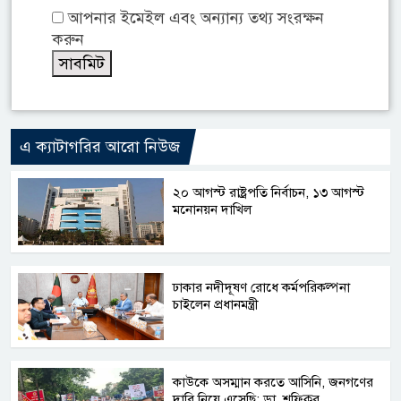
আপনার ইমেইল এবং অন্যান্য তথ্য সংরক্ষন
করুন
এ ক্যাটাগরির আরো নিউজ
২০ আগস্ট রাষ্ট্রপতি নির্বাচন, ১৩ আগস্ট
মনোনয়ন দাখিল
ঢাকার নদীদূষণ রোধে কর্মপরিকল্পনা
চাইলেন প্রধানমন্ত্রী
কাউকে অসম্মান করতে আসিনি, জনগণের
দাবি নিয়ে এসেছি: ডা. শফিকুর