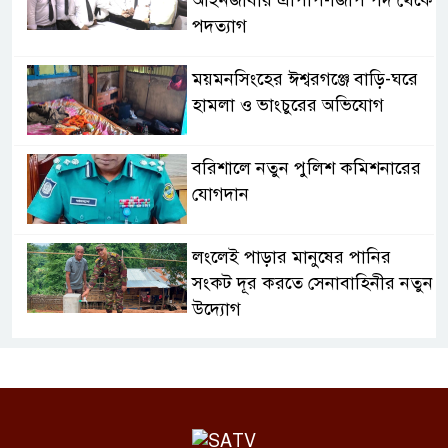
আইনজীবীর এপিপি-জিপি পদ থেকে
পদত্যাগ
ময়মনসিংহের ঈশ্বরগঞ্জে বাড়ি-ঘরে
হামলা ও ভাংচুরের অভিযোগ
বরিশালে নতুন পুলিশ কমিশনারের
যোগদান
লংলেই পাড়ার মানুষের পানির
সংকট দূর করতে সেনাবাহিনীর নতুন
উদ্যোগ
ঝালকাঠি সদর পৌরসভার সমস্যা ও
সম্ভাবনা বিষয়ক নাগরিক সংলাপ
অনুষ্ঠিত