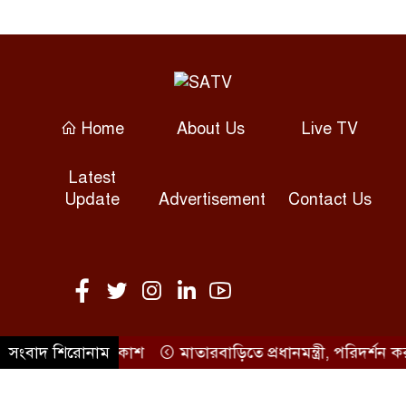
কেজির টিউমার অপসারণ
বগুড়ায় দুই ট্রাকের সংঘর্ষে নিহত ২,
আহত ৩
Home
About Us
Live TV
সাতক্ষীরায় হামলায় ছাত্রদল নেতাসহ
Latest
আহত ১০, আটক ২
Update
Advertisement
Contact Us
ভীমরুলীর ভাসমান পেয়ারা বাজারে
মার্কিন রাষ্ট্রদূত
দেবিদ্বারে বাড়ির মালিক খুন, খণ্ডিত
লাশের ৯ প্যাকেট উদ্ধার
মমানের ফল প্রকাশ
সংবাদ শিরোনাম
মাতারবাড়িতে প্রধানমন্ত্রী, পরিদর্শন করবে
©SATV 2026 All rights reserved
উত্তর বিএনপির নেতৃত্বে মিল্টনকে