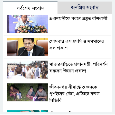
জনপ্রিয় সংবাদ
সর্বশেষ সংবাদ
প্রধানমন্ত্রীকে বরণে প্রস্তুত বাঁশখালী
সোমবার এসএসসি ও সমমানের
ফল প্রকাশ
মাতারবাড়িতে প্রধানমন্ত্রী, পরিদর্শন
করবেন উন্নয়ন প্রকল্প
জীবননগর সীমান্তে ৩ জনকে
পুশইনের চেষ্টা, প্রতিহত করল
বিজিবি
চাঁদপুরে নারীর পেট থেকে সাড়ে ৬