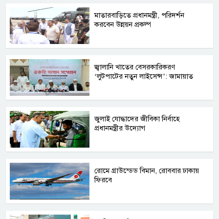
মাতারবাড়িতে প্রধানমন্ত্রী, পরিদর্শন
করবেন উন্নয়ন প্রকল্প
জ্বালানি খাতের বেসরকারিকরণ
‘লুটপাটের নতুন লাইসেন্স’: জামায়াত
জুলাই যোদ্ধাদের জীবিকা নির্বাহে
প্রধানমন্ত্রীর উদ্যোগ
রোমে গ্রাউন্ডেড বিমান, রোববার ঢাকায়
ফিরবে