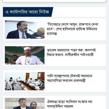
এ ক্যাটাগরির আরো নিউজ
‘ডিসেম্বরে দেশে আসুন, রাজপথে দেখা
হবে’- শেখ হাসিনাকে হাফিজ উদ্দিনের
চ্যালেঞ্জ
তারেক রহমানের পতন শুরু, জনগণই
বিচার করবে: নাসীরুদ্দীন পাটওয়ারী
পানি ব্যবস্থাপনায় টেকসই সমাধানে
সহযোগিতা করবেন প্রধানমন্ত্রী
ঐকমত্য ছাড়া সংবিধান সংস্কার নয়:
সালাহউদ্দিন আহমদ