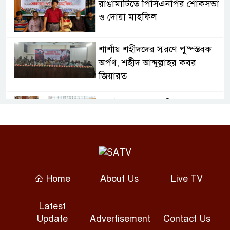
রাঙামাটিতে পিসিএনপির শোকসভা
ও দোয়া মাহফিল
শার্শায় শহীদদের স্মরণে পুষ্পস্তবক
অর্পণ, শহীদ আব্দুল্লাহর কবর
জিয়ারত
জুলাই গণঅভ্যুত্থান দিবসে
ফরিদপুরে শহীদ পরিবারের পাশে
এমপি নায়াব ইউসুফ
গ্যাস সংকটে বিপর্যস্ত প্লাস্টিক ও
সিরামিক শিল্প, কমেছে উৎপাদন
Home
About Us
Live TV
শেখ হাসিনাকে বক্তব্যের সুযোগ
Latest
দিয়ে ভারত দ্বিমুখী নীতি দেখাচ্ছে:
Update
Advertisement
Contact Us
রিজভী