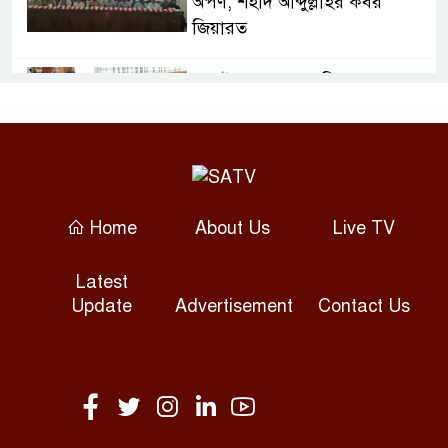
অর্পণ, শহীদ আব্দুল্লাহর কবর
জিয়ারত
জুলাই গণঅভ্যুত্থান দিবসে
ফরিদপুরে শহীদ পরিবারের পাশে
এমপি নায়াব ইউসুফ
গ্যাস সংকটে বিপর্যস্ত প্লাস্টিক ও
সিরামিক শিল্প, কমেছে উৎপাদন
Home
About Us
Live TV
শেখ হাসিনাকে বক্তব্যের সুযোগ
Latest
দিয়ে ভারত দ্বিমুখী নীতি দেখাচ্ছে:
Update
Advertisement
Contact Us
রিজভী
টানা বৃষ্টি ও ভারতের উজানের ঢলে
শেরপুরে নদীর পানি বৃদ্ধি