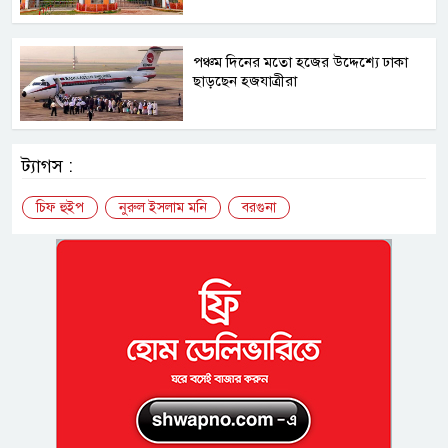
পঞ্চম দিনের মতো হজের উদ্দেশ্যে ঢাকা
ছাড়ছেন হজযাত্রীরা
ট্যাগস :
চিফ হুইপ
নুরুল ইসলাম মনি
বরগুনা