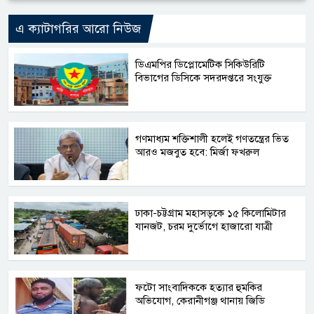
এ ক্যাটাগরির আরো নিউজ
ডিএমপির ডিপ্লোমেটিক সিকিউরিটি
বিভাগের ডিসিকে সদরদপ্তরে সংযুক্ত
গণমাধ্যম শক্তিশালী হলেই গণতন্ত্রের ভিত
আরও মজবুত হবে: মির্জা ফখরুল
ঢাকা-চট্টগ্রাম মহাসড়কে ১৫ কিলোমিটার
যানজট, চরম দুর্ভোগে হাজারো যাত্রী
ফটো সাংবাদিককে হত্যার হুমকির
অভিযোগ, কেরানীগঞ্জ থানায় জিডি