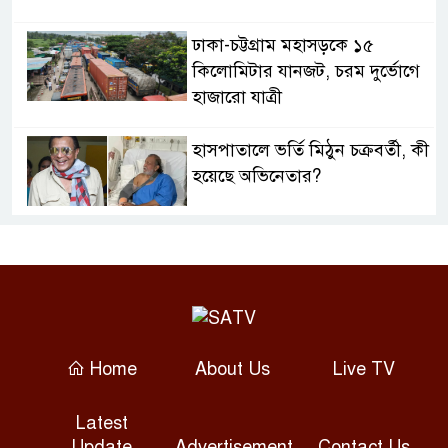
ঢাকা-চট্টগ্রাম মহাসড়কে ১৫
কিলোমিটার যানজট, চরম দুর্ভোগে
হাজারো যাত্রী
হাসপাতালে ভর্তি মিঠুন চক্রবর্তী, কী
হয়েছে অভিনেতার?
ফটো সাংবাদিককে হত্যার হুমকির
অভিযোগ, কেরানীগঞ্জ থানায় জিডি
থাইল্যান্ডের স্কুলে শিক্ষার্থী
বন্দুকধারীর গুলিতে শিক্ষকসহ
Home
About Us
Live TV
সাতজন নিহত
Latest
নারায়ণগঞ্জে গ্যাস লিকেজ থেকে
Update
Advertisement
Contact Us