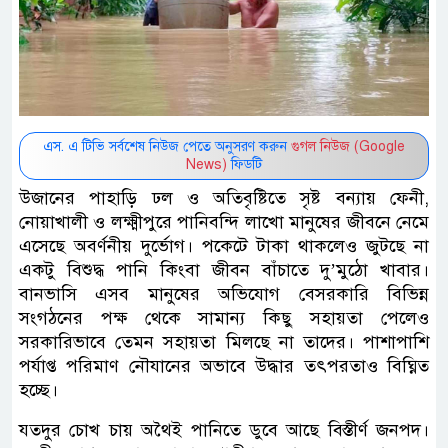
এস. এ টিভি সর্বশেষ নিউজ পেতে অনুসরণ করুন
গুগল নিউজ (Google
News)
ফিডটি
উজানের পাহাড়ি ঢল ও অতিবৃষ্টিতে সৃষ্ট বন্যায় ফেনী,
নোয়াখালী ও লক্ষ্মীপুরে পানিবন্দি লাখো মানুষের জীবনে নেমে
এসেছে অবর্ণনীয় দুর্ভোগ। পকেটে টাকা থাকলেও জুটছে না
একটু বিশুদ্ধ পানি কিংবা জীবন বাঁচাতে দু’মুঠো খাবার।
বানভাসি এসব মানুষের অভিযোগ বেসরকারি বিভিন্ন
সংগঠনের পক্ষ থেকে সামান্য কিছু সহায়তা পেলেও
সরকারিভাবে তেমন সহায়তা মিলছে না তাদের। পাশাপাশি
পর্যাপ্ত পরিমাণ নৌযানের অভাবে উদ্ধার তৎপরতাও বিঘ্নিত
হচ্ছে।
যতদুর চোখ চায় অথৈই পানিতে ডুবে আছে বিস্তীর্ণ জনপদ।