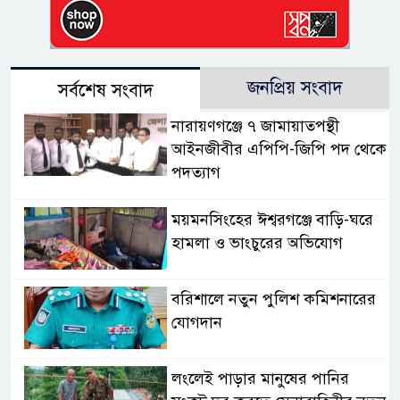
জনপ্রিয় সংবাদ
সর্বশেষ সংবাদ
নারায়ণগঞ্জে ৭ জামায়াতপন্থী
আইনজীবীর এপিপি-জিপি পদ থেকে
পদত্যাগ
ময়মনসিংহের ঈশ্বরগঞ্জে বাড়ি-ঘরে
হামলা ও ভাংচুরের অভিযোগ
বরিশালে নতুন পুলিশ কমিশনারের
যোগদান
লংলেই পাড়ার মানুষের পানির