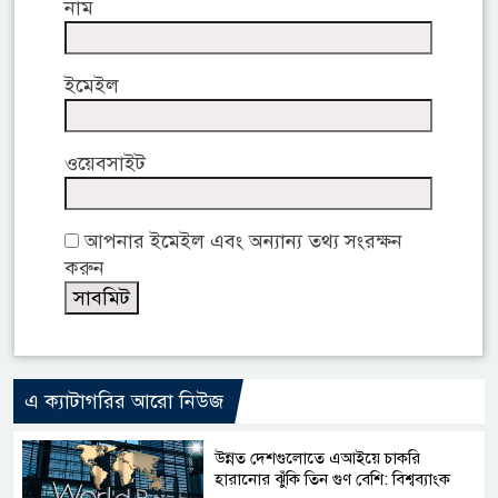
নাম
ইমেইল
ওয়েবসাইট
আপনার ইমেইল এবং অন্যান্য তথ্য সংরক্ষন
করুন
এ ক্যাটাগরির আরো নিউজ
উন্নত দেশগুলোতে এআইয়ে চাকরি
হারানোর ঝুঁকি তিন গুণ বেশি: বিশ্বব্যাংক