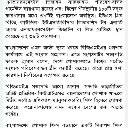
এনভায়রনমেন্টাল ডিজাইন সার্টিফাইড পরিবেশ-বান্ধব
গার্মেন্টস কারখানা রয়েছে এবং বিশ্বের শীর্ষস্থানীয় ১০০টি সবুজ
কারখানার মধ্যে ৩৯টিই বাংলাদেশে অবস্থিত। ইউএস গ্রিন
বিল্ডিং কাউন্সিল- ইউএসজিবিসি’র লিডারশিপ ইন এনার্জি
অ্যান্ড এনভায়রনমেন্টাল ডিজাইন বা লিড রেটিংয়ে স্থান
পেয়েছে এই ৩৯টি কারখানা।
বাংলাদেশের এমন অর্জন তুলে ধরতে বিজিএমইএর গুলশান
কার্যালয়ে এই সংবাদ সম্মেলন। এতে সংগঠনটির সভাপতি
ফারুক হাসান বলেন, দেশে পোশাকখাতে বিশ্বের সর্বোচ্চ
সংখ্যক পরিবেশবান্ধব গ্রীন ফ্যাক্টরী রয়েছে। আরো প্রায় ৫শ’
কারখানা নির্বাচনের অপেক্ষায় রয়েছে।
বিজিএমইএ সভাপতি আরো জানান, সম্প্রতি আন্তর্জাতিক
অডিট প্রতিষ্ঠান- কিউআইএমএ বাংলাদেশের পোশাক খাতকে
দ্বিতীয় সর্বোচ্চ এথিক্যাল ম্যানুফ্যাকচারিং শিল্প হিসেবে ঘোষণা
করেছে। করোনাকালেও এমন সংবাদ দেশের জন্য অত্যন্ত
গর্বের।
বাংলাদেশের পোশাক শিল্প বতমানে একটি নিরাপদ শিল্প