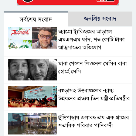
জনপ্রিয় সংবাদ
সর্বশেষ সংবাদ
অ্যাগ্রো ট্যুরিজমের আড়ালে
এমএলএম ফাঁদ, শত কোটি টাকা
আত্মসাতের অভিযোগ
মারা গেলেন লিওনেল মেসির বাবা
হোর্হে মেসি
বগুড়াসহ উত্তরাঞ্চলের ন্যায্য
উন্নয়নের প্রত্যয় তিন মন্ত্রী-প্রতিমন্ত্রীর
টুঙ্গিপাড়ায় জলাবদ্ধতায় এক গ্রামের
শতাধিক পরিবার পানিবন্দী