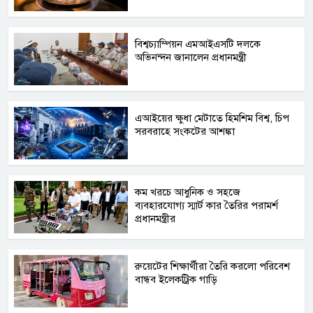
বিশ্বচ্যাম্পিয়ন এমআইএসটি দলকে
অভিনন্দন জানালেন প্রধানমন্ত্রী
এআইয়ের ক্ষুধা মেটাতে হিমশিম বিশ্ব, চিপ
সরবরাহে সংকটের আশঙ্কা
কম খরচে আধুনিক ও সহজে
ব্যবহারযোগ্য স্মার্ট কার তৈরির পরামর্শ
প্রধানমন্ত্রীর
রুয়েটের শিক্ষার্থীরা তৈরি করলো পরিবেশ
বান্ধব ইলেকট্রিক গাড়ি