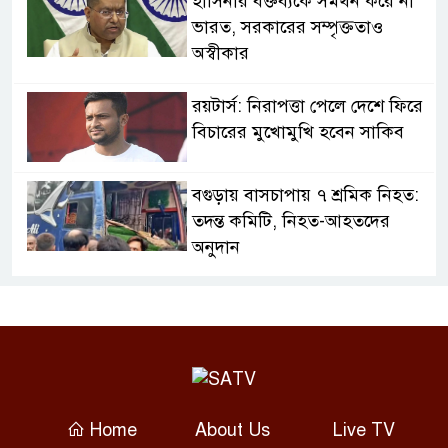
হাসিনার বক্তব্যকে সমর্থন করে না
ভারত, সরকারের সম্পৃক্ততাও
অস্বীকার
রয়টার্স: নিরাপত্তা পেলে দেশে ফিরে
বিচারের মুখোমুখি হবেন সাকিব
বগুড়ায় বাসচাপায় ৭ শ্রমিক নিহত:
তদন্ত কমিটি, নিহত-আহতদের
অনুদান
জুলাইয়ের চেতনা বাস্তবায়নে
সরকারের গড়িমসির অভিযোগ
নাহিদ ইসলামের
এবার ওটিটি প্ল্যাটফর্ম ‘উৎসব’-এ
Home
About Us
Live TV
‘মালিক’