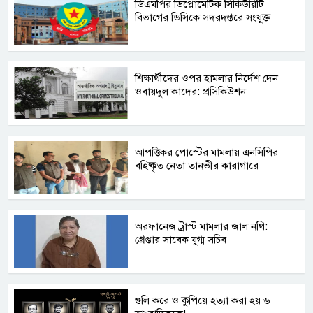
ডিএমপির ডিপ্লোমেটিক সিকিউরিটি
বিভাগের ডিসিকে সদরদপ্তরে সংযুক্ত
শিক্ষার্থীদের ওপর হামলার নির্দেশ দেন
ওবায়দুল কাদের: প্রসিকিউশন
আপত্তিকর পোস্টের মামলায় এনসিপির
বহিষ্কৃত নেতা তানভীর কারাগারে
অরফানেজ ট্রাস্ট মামলার জাল নথি:
গ্রেপ্তার সাবেক যুগ্ম সচিব
গুলি করে ও কুপিয়ে হত্যা করা হয় ৬