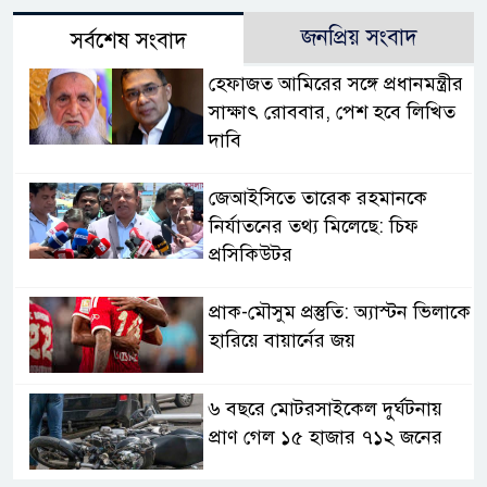
জনপ্রিয় সংবাদ
সর্বশেষ সংবাদ
হেফাজত আমিরের সঙ্গে প্রধানমন্ত্রীর
সাক্ষাৎ রোববার, পেশ হবে লিখিত
দাবি
জেআইসিতে তারেক রহমানকে
নির্যাতনের তথ্য মিলেছে: চিফ
প্রসিকিউটর
প্রাক-মৌসুম প্রস্তুতি: অ্যাস্টন ভিলাকে
হারিয়ে বায়ার্নের জয়
৬ বছরে মোটরসাইকেল দুর্ঘটনায়
প্রাণ গেল ১৫ হাজার ৭১২ জনের