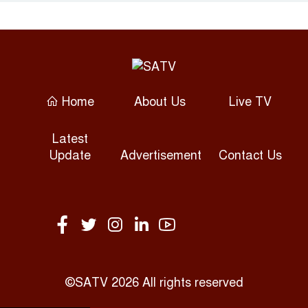
তনু হত্যা মামলা: ফের গ্রেপ্তার
সাবেক সেনাসদস্য হাফিজুর রহমান
রিহ্যাব-রাজউক ইন্সপেক্টর-ভবন
মালিকের যোগসাজশে অনিয়ম:
Home
About Us
Live TV
রাজউক চেয়ারম্যান
Latest
রাজনৈতিক সম্পৃক্ততা যেন চিকিৎসা
Update
Advertisement
Contact Us
সেবায় প্রভাব না ফেলে: প্রধানমন্ত্রী
রুশ তেল কেনায় ভারত-চীনসহ ৫
দেশের ওপর ১০০% শুল্কের পথে
যুক্তরাষ্ট্র
কুমিল্লায় মোহনা টেলিভিশন অফিসে
©SATV 2026 All rights reserved
লুট: দুই আসামি গ্রেপ্তার