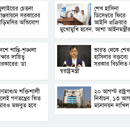
ুলাইয়ের চেতনা
শেখ হাসিনা
াস্তবায়নে সরকারের
ডিসেম্বরে ফিরে
গড়িমসির অভিযোগ
আইনি প্রক্রিয়ার
মুখোমুখি হবেন, আশা আইনমন্ত্রী
েশে শান্তি-শৃঙ্খলা
ভারত থেকে শেখ
ক্ষার দায়িত্ব
হাসিনার বক্তব্যে
রকারের: ডা.
সরকার বিচলিত 
স্বরাষ্ট্রমন্ত্রী
ণমাধ্যম শক্তিশালী
২০ আগস্ট রাষ্ট্র
লেই গণতন্ত্রের ভিত
নির্বাচন, ১৩ আগ
আরও মজবুত হবে:
মনোনয়ন দাখিল