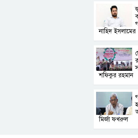
জ
ব
নাহিদ ইসলামের
দ
র
স
শফিকুর রহমান
গ
হ
মির্জা ফখরুল