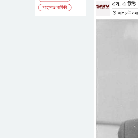
এস. এ টিভি
শাহাদাত বার্ষিকী
আপডেট সময় 