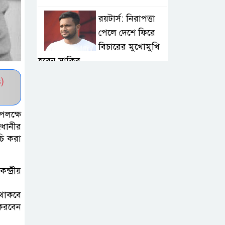
রয়টার্স: নিরাপত্তা
পেলে দেশে ফিরে
বিচারের মুখোমুখি
হবেন সাকিব
)
বগুড়ায় বাসচাপায় ৭
শ্রমিক নিহত: তদন্ত
পলক্ষে
কমিটি, নিহত-
জধানীর
আহতদের অনুদান
চি করা
জুলাইয়ের চেতনা
্দ্রীয়
বাস্তবায়নে সরকারের
গড়িমসির অভিযোগ
 থাকবে
নাহিদ ইসলামের
 করবেন