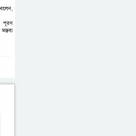
এবার ওটিটি
 বলেন,
প্ল্যাটফর্ম ‘উৎসব’-এ
‘মালিক’
র পূরণ
ন্তব্য
স্বাভাবিক হলো
ঢাকা-ময়মনসিংহ
রুটে ট্রেন চলাচল
এবার চোটে পড়লেন
তাইজুল, বাড়ছে
বাংলাদেশের দুশ্চিন্তা
ইনফান্তিনোর
পদত্যাগ দাবি
করলেন লুইস ফিগো