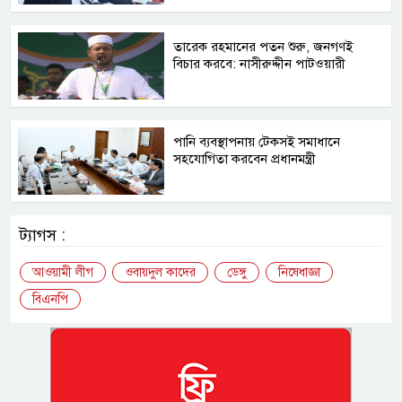
তারেক রহমানের পতন শুরু, জনগণই
বিচার করবে: নাসীরুদ্দীন পাটওয়ারী
পানি ব্যবস্থাপনায় টেকসই সমাধানে
সহযোগিতা করবেন প্রধানমন্ত্রী
ট্যাগস :
আওয়ামী লীগ
ওবায়দুল কাদের
ডেঙ্গু
নিষেধাজ্ঞা
বিএনপি