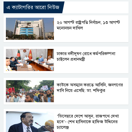
এ ক্যাটাগরির আরো নিউজ
২০ আগস্ট রাষ্ট্রপতি নির্বাচন, ১৩ আগস্ট
মনোনয়ন দাখিল
ঢাকার নদীদূষণ রোধে কর্মপরিকল্পনা
চাইলেন প্রধানমন্ত্রী
কাউকে অসম্মান করতে আসিনি, জনগণের
দাবি নিয়ে এসেছি: ডা. শফিকুর
‘ডিসেম্বরে দেশে আসুন, রাজপথে দেখা
হবে’- শেখ হাসিনাকে হাফিজ উদ্দিনের
চ্যালেঞ্জ