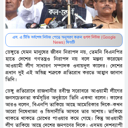
এস. এ টিভি সর্বশেষ নিউজ পেতে অনুসরণ করুন
গুগল নিউজ (Google
News)
ফিডটি
ডেঙ্গুতে যেমন মানুষের জীবন নিরাপদ নয়, তেমনি বিএনপির
হাতে দেশের গণতন্ত্রও নিরাপদ নয় বলে মন্তব্য করেছেন
আওয়ামী লীগ সাধারণ সম্পাদক ওবায়দুল কাদের। দেশের
প্রধান দুই এই অভিন্ন শত্রুকে প্রতিরোধ করতে আহ্বান জানান
তিনি।
ডেঙ্গু প্রতিরোধে রাজধানীর রবীন্দ্র সরোবরে আওয়ামী লীগের
জনসচেতনতা কর্মসূচির অনুষ্ঠানে তিনি একথা বলেন। কাদের
আরও বলেন, বিএনপি তাকিয়ে আছে আমেরিকার দিকে–কখন
আরো নিষেধাজ্ঞা ও ভিসানীতি আসবে তার আশায়। তাকিয়ে
থাকতে থাকতে চোখের পাওয়ার কমে গেছে। কিন্তু আওয়ামী
লীগ তাকিয়ে আছে দেশের জনগণের দিকে। এসময় দেশব্যাপী