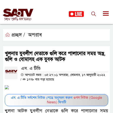
প্রচ্ছদ /
অপরাধ
খুলনায় যুবলীগ নেতাকে গুলি করে পালানোর সময় অস্ত্র,
গুলি ও বোমাসহ এক যুবক আটক
এস. এ টিভি
আপডেট সময় : ০৫:২৭:০১ অপরাহ্ন, সোমবার, ১৭ জানুয়ারী ২০২২
/
১৭৭৮ বার পড়া হয়েছে
এস. এ টিভি সর্বশেষ নিউজ পেতে অনুসরণ করুন
গুগল নিউজ (Google
News)
ফিডটি
খুলনা আটক যুবলীগ নেতাকে গুলি করে পালানোর সময়