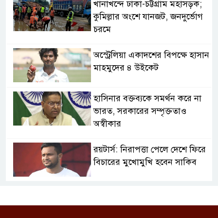
খানাখন্দে ঢাকা-চট্টগ্রাম মহাসড়ক;
কুমিল্লার অংশে যানজট, জনদুর্ভোগ
চরমে
অস্ট্রেলিয়া একাদশের বিপক্ষে হাসান
মাহমুদের ৪ উইকেট
হাসিনার বক্তব্যকে সমর্থন করে না
ভারত, সরকারের সম্পৃক্ততাও
অস্বীকার
রয়টার্স: নিরাপত্তা পেলে দেশে ফিরে
বিচারের মুখোমুখি হবেন সাকিব
বগুড়ায় বাসচাপায় ৭ শ্রমিক নিহত:
তদন্ত কমিটি, নিহত-আহতদের